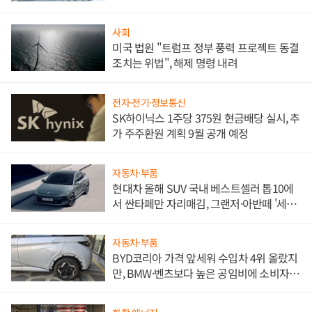
문"
사회
미국 법원 "트럼프 정부 풍력 프로젝트 동결
조치는 위법", 해제 명령 내려
전자·전기·정보통신
SK하이닉스 1주당 375원 현금배당 실시, 추
가 주주환원 계획 9월 공개 예정
자동차·부품
현대차 올해 SUV 국내 베스트셀러 톱10에
서 싼타페만 자리매김, 그랜저·아반떼 '세단
쌍끌이'로 내수 방어
자동차·부품
BYD코리아 가격 앞세워 수입차 4위 올랐지
만, BMW·벤츠보다 높은 공임비에 소비자
불만 폭발