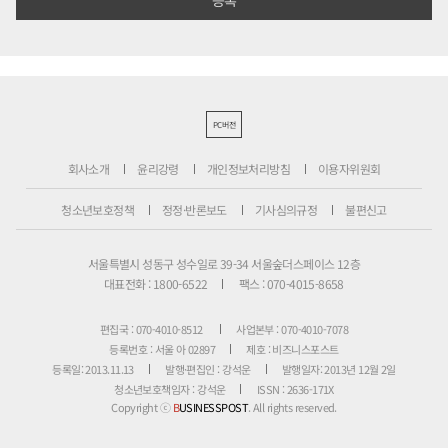
PC버전
회사소개
윤리강령
개인정보처리방침
이용자위원회
청소년보호정책
정정·반론보도
기사심의규정
불편신고
서울특별시 성동구 성수일로 39-34 서울숲더스페이스 12층
대표전화 : 1800-6522
팩스 : 070-4015-8658
편집국 : 070-4010-8512
사업본부 : 070-4010-7078
등록번호 : 서울 아 02897
제호 : 비즈니스포스트
등록일: 2013.11.13
발행·편집인 : 강석운
발행일자: 2013년 12월 2일
청소년보호책임자 : 강석운
ISSN : 2636-171X
Copyright ⓒ
B
USINESSPOST
. All rights reserved.