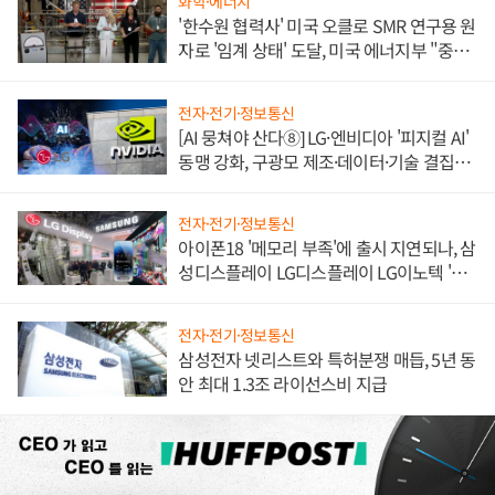
화학·에너지
'한수원 협력사' 미국 오클로 SMR 연구용 원
자로 '임계 상태' 도달, 미국 에너지부 "중요
한 이정표"
전자·전기·정보통신
[AI 뭉쳐야 산다⑧] LG·엔비디아 '피지컬 AI'
동맹 강화, 구광모 제조·데이터·기술 결집
해 종합 로보틱스 기업으로
전자·전기·정보통신
아이폰18 '메모리 부족'에 출시 지연되나, 삼
성디스플레이 LG디스플레이 LG이노텍 '탈
애플' 수익 다각화 속도
전자·전기·정보통신
삼성전자 넷리스트와 특허분쟁 매듭, 5년 동
안 최대 1.3조 라이선스비 지급