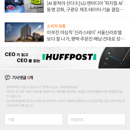
[AI 뭉쳐야 산다⑧] LG·엔비디아 '피지컬 AI'
동맹 강화, 구광모 제조·데이터·기술 결집
해 종합 로보틱스 기업으로
소비자·유통
이부진 야심작 '신라스테이' 서울신라호텔
보다 잘 나가, 평택·주문진·해남·건대로 성
장판 더 넓힌다
기사댓글
0
개
200자까지 쓰실 수 있습니다. (현재 0 byte / 최대 400byte)
저작권 등 다른 사람의 권리를 침해하거나 명예를 훼손하는 댓글은 관련 법률에 의해 제재를 받을
수 있습니다.
타인에게 불쾌감을 주는 욕설 등 비하하는 단어가 내용에 포함되거나 인신공격성 글은 관리자의 판
단에 의해 삭제 합니다.