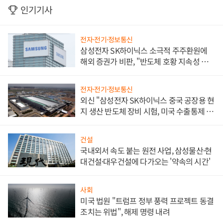
인기기사
전자·전기·정보통신
삼성전자 SK하이닉스 소극적 주주환원에
해외 증권가 비판, "반도체 호황 지속성 의
문"
전자·전기·정보통신
외신 "삼성전자 SK하이닉스 중국 공장용 현
지 생산 반도체 장비 시험, 미국 수출통제 대
비"
건설
국내외서 속도 붙는 원전 사업, 삼성물산·현
대건설·대우건설에 다가오는 '약속의 시간'
사회
미국 법원 "트럼프 정부 풍력 프로젝트 동결
조치는 위법", 해제 명령 내려