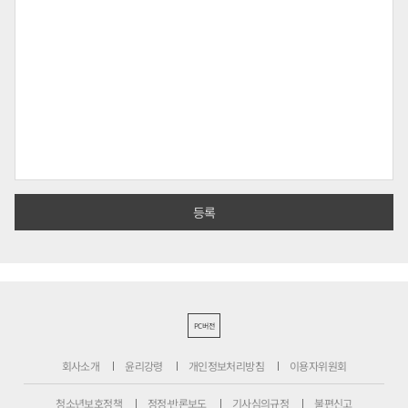
PC버전
회사소개
윤리강령
개인정보처리방침
이용자위원회
청소년보호정책
정정·반론보도
기사심의규정
불편신고