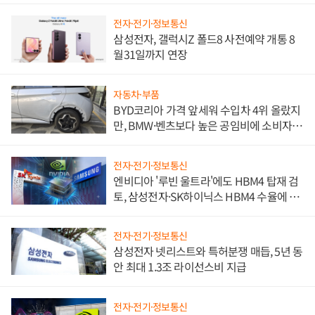
전자·전기·정보통신
삼성전자, 갤럭시Z 폴드8 사전예약 개통 8
월31일까지 연장
자동차·부품
BYD코리아 가격 앞세워 수입차 4위 올랐지
만, BMW·벤츠보다 높은 공임비에 소비자
불만 폭발
전자·전기·정보통신
엔비디아 '루빈 울트라'에도 HBM4 탑재 검
토, 삼성전자·SK하이닉스 HBM4 수율에 주
도권 갈린다
전자·전기·정보통신
삼성전자 넷리스트와 특허분쟁 매듭, 5년 동
안 최대 1.3조 라이선스비 지급
전자·전기·정보통신