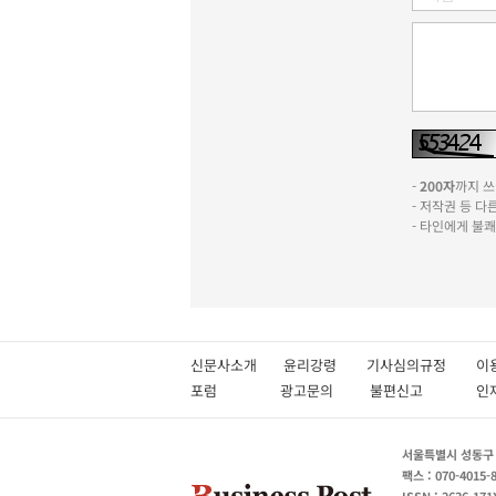
-
200자
까지 쓰실
- 저작권 등 
- 타인에게 불
신문사소개
윤리강령
기사심의규정
이
포럼
광고문의
불편신고
서울특별시 성동구 성
팩스 : 070-4015-
ISSN : 2636-171