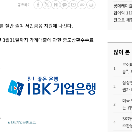
공유하기
롯데케미칼
업이익 11
편으로 체
 절반 줄여 서민금융 지원에 나선다.
2년 3월31일까지 가계대출에 관한 중도상환수수료
많이 본
용
로이터
자
1
동",
삼성전
2
권가 
미국 
3
는 위
수
SK하
4
▲ IBK기업은행 로고.
주환원