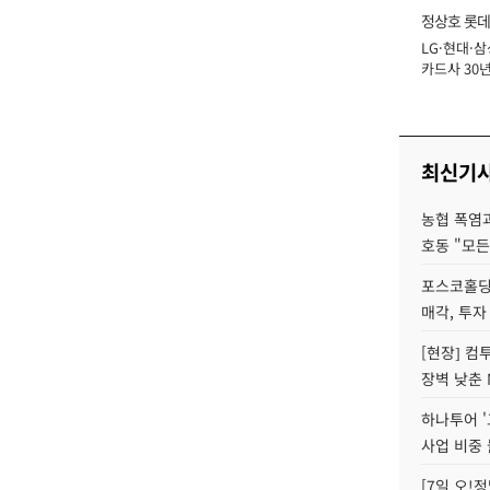
정상호 롯데
LG·현대·삼
장
카드사 30년
에 '초집중' 
최신기
농협 폭염과
호동 "모든
포스코홀딩
매각, 투자
[현장] 컴
장벽 낮춘 
하나투어 '
사업 비중 
[7일 오!