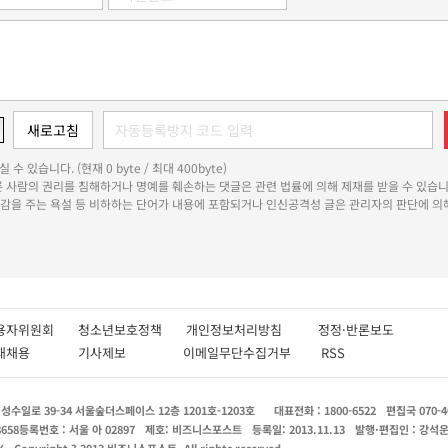
 수 있습니다. (현재 0 byte / 최대 400byte)
다른 사람의 권리를 침해하거나 명예를 훼손하는 댓글은 관련 법률에 의해 제재를 받을 수 있습니
쾌감을 주는 욕설 등 비하하는 단어가 내용에 포함되거나 인신공격성 글은 관리자의 판단에 의해
용자위원회
청소년보호정책
개인정보처리방침
정정·반론보도
인재채용
기사제보
이메일무단수집거부
RSS
수일로 39-34 서울숲더스페이스 12층 1201호-1203호
대표전화 : 1800-6522
편집국 070-4
8658
등록번호 : 서울 아 02897
제호: 비즈니스포스트
등록일: 2013.11.13
발행·편집인 : 강석
X
Copyright ? 2013 비즈니스포스트. All rights reserved.