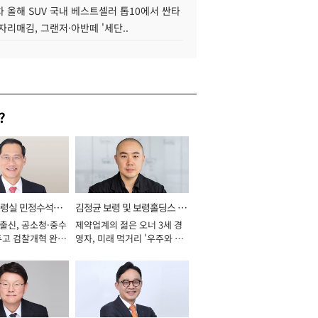
 올해 SUV 국내 베스트셀러 톱10에서 싼타
자리매김, 그랜저·아반떼 '세단..
?
통령실 민정수석비
김정균 보령 및 보령홀딩스 대
 출신, 공소청·중수
제약업계의 젊은 오너 3세 경
표이사 사장
두고 검찰개혁 완수
영자, 미래 먹거리 '우주와 헬
년]
스케어' 공들여 [2026년]