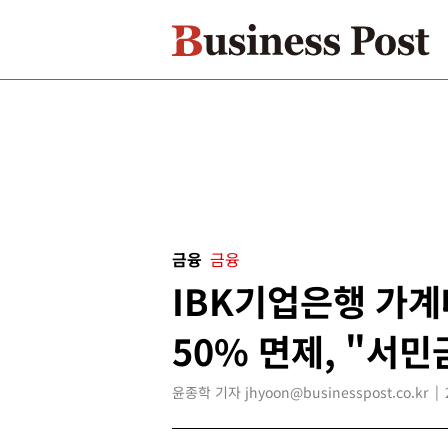
금융
금융
IBK기업은행 가
50% 면제, "서민
윤종학 기자 jhyoon@businesspost.co.kr