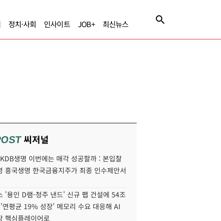
제
정치·사회
인사이트
JOB+
최신뉴스
씨저널
POST
' KDB생명 이번에는 매각 성공할까 : 본입찰
명 흥국생명 한국금융지주가 최종 인수제안서
 '용인 D램-청주 낸드' 신규 팹 건설에 54조
 '연평균 19% 성장' 메모리 수요 대응해 AI
장 핵심플레이어로