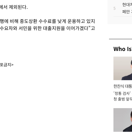
현대차
에서 제외된다.
5
페만 
은행에 비해 중도상환 수수료를 낮게 운용하고 있지
실수요자와 서민을 위한 대출지원을 이어가겠다"고
Who Is
배포금지>
한찬식 대
'정통 검사'
서관
청 출범 앞
맡아 [2026