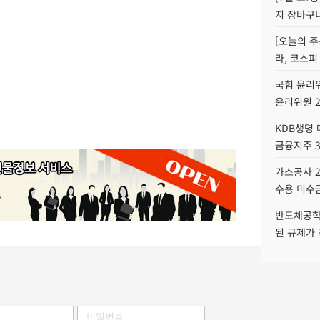
지 장바구
[오늘의 주
라, 코스피
국힘 윤리위
윤리위원 
KDB생명
금융지주 
가스공사 2
수용 미수금
반도체공학
된 규제가 