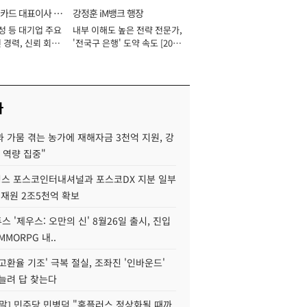
카드 대표이사 사
강정훈 iM뱅크 행장
성 등 대기업 주요
내부 이해도 높은 전략 전문가,
 경력, 신뢰 회복
'전국구 은행' 도약 속도 [2026
[2026년]
년]
사
 가뭄 겪는 농가에 재해자금 3천억 지원, 강
 역량 집중"
스 포스코인터내셔널과 포스코DX 지분 일부
 재원 2조5천억 확보
투스 '제우스: 오만의 신' 8월26일 출시, 진입
MMORPG 내..
고환율 기조' 극복 절실, 조좌진 '인바운드'
늘려 답 찾는다
정말] 민주당 민병덕 "홈플러스 정상화될 때까