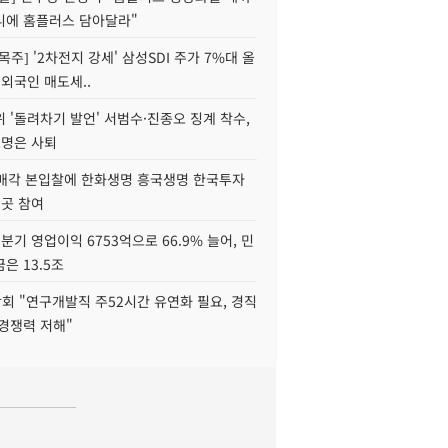
니에 홈플러스 담아달라"
목주] '2차전지 강세' 삼성SDI 주가 7%대 올
 외국인 매도세..
 '돌려차기 발언' 서범수·진종오 징계 착수,
2명은 사퇴
 매각 본입찰에 한화생명 흥국생명 한국투자
3곳 참여
분기 영업이익 6753억으로 66.9% 늘어, 민
은 13.5조
회 "연구개발직 주52시간 유연화 필요, 경직
경쟁력 저해"