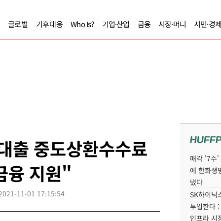
글로벌
기후대응
Who Is?
기업·산업
금융
시장·머니
시민·경
HUFF
계대출 중도상환수수료
매각 '7수
금융 지원"
에 한화생
냈다
2021-11-01 17:15:54
SK하이닉스
투입한다 :
인프라 시