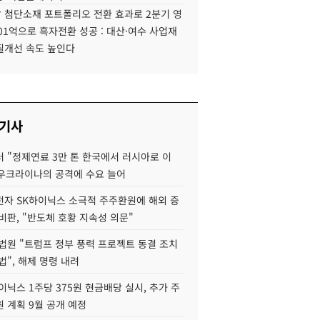
 첨단소재 포트폴리오 전환 효과로 2분기 영
01억으로 흑자전환 성공 : 대산·여수 사업재
질개선 속도 높인다
 기사
 "정제연료 3만 톤 한국에서 러시아로 이
 우크라이나의 공격에 수요 늘어
자 SK하이닉스 소극적 주주환원에 해외 증
비판, "반도체 호황 지속성 의문"
법원 "트럼프 정부 풍력 프로젝트 동결 조치
법", 해제 명령 내려
이닉스 1주당 375원 현금배당 실시, 추가 주
 계획 9월 공개 예정