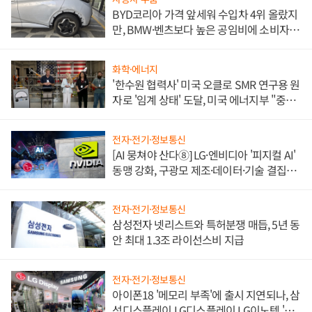
BYD코리아 가격 앞세워 수입차 4위 올랐지
만, BMW·벤츠보다 높은 공임비에 소비자
불만 폭발
화학·에너지
'한수원 협력사' 미국 오클로 SMR 연구용 원
자로 '임계 상태' 도달, 미국 에너지부 "중요
한 이정표"
전자·전기·정보통신
[AI 뭉쳐야 산다⑧] LG·엔비디아 '피지컬 AI'
동맹 강화, 구광모 제조·데이터·기술 결집
해 종합 로보틱스 기업으로
전자·전기·정보통신
삼성전자 넷리스트와 특허분쟁 매듭, 5년 동
안 최대 1.3조 라이선스비 지급
전자·전기·정보통신
아이폰18 '메모리 부족'에 출시 지연되나, 삼
성디스플레이 LG디스플레이 LG이노텍 '탈