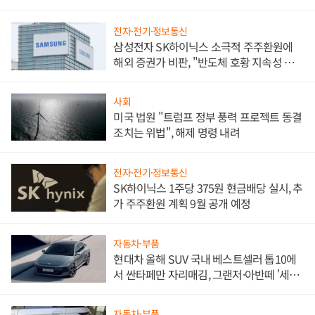
전자·전기·정보통신
삼성전자 SK하이닉스 소극적 주주환원에
해외 증권가 비판, "반도체 호황 지속성 의
문"
사회
미국 법원 "트럼프 정부 풍력 프로젝트 동결
조치는 위법", 해제 명령 내려
전자·전기·정보통신
SK하이닉스 1주당 375원 현금배당 실시, 추
가 주주환원 계획 9월 공개 예정
자동차·부품
현대차 올해 SUV 국내 베스트셀러 톱10에
서 싼타페만 자리매김, 그랜저·아반떼 '세단
쌍끌이'로 내수 방어
자동차·부품