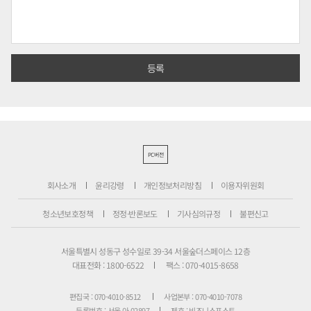
PC버전
회사소개
윤리강령
개인정보처리방침
이용자위원회
청소년보호정책
정정·반론보도
기사심의규정
불편신고
서울특별시 성동구 성수일로 39-34 서울숲더스페이스 12층
대표전화 : 1800-6522
팩스 : 070-4015-8658
편집국 : 070-4010-8512
사업본부 : 070-4010-7078
등록번호 : 서울 아 02897
제호 : 비즈니스포스트