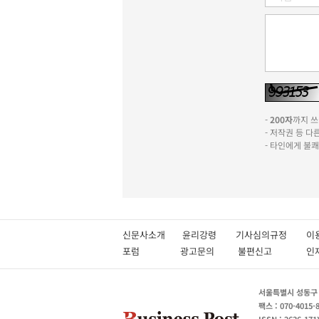
-
200자
까지 쓰실
- 저작권 등 
- 타인에게 불
신문사소개
윤리강령
기사심의규정
이
포럼
광고문의
불편신고
서울특별시 성동구 성
팩스 : 070-4015-
ISSN : 2636-171