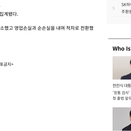
SK하
만
5
주환원
정집계됐다.
% 감소했고 영업손실과 순손실을 내며 적자로 전환했
Who Is
배포금지>
한찬식 대
'정통 검사'
서관
청 출범 앞
맡아 [2026