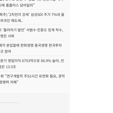
니에 홈플러스 담아달라"
목주] '2차전지 강세' 삼성SDI 주가 7%대 올
 외국인 매도세..
 '돌려차기 발언' 서범수·진종오 징계 착수,
2명은 사퇴
 매각 본입찰에 한화생명 흥국생명 한국투자
3곳 참여
분기 영업이익 6753억으로 66.9% 늘어, 민
은 13.5조
회 "연구개발직 주52시간 유연화 필요, 경직
경쟁력 저해"