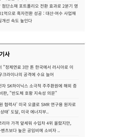
 첨단소재 포트폴리오 전환 효과로 2분기 영
01억으로 흑자전환 성공 : 대산·여수 사업재
질개선 속도 높인다
 기사
 "정제연료 3만 톤 한국에서 러시아로 이
 우크라이나의 공격에 수요 늘어
자 SK하이닉스 소극적 주주환원에 해외 증
비판, "반도체 호황 지속성 의문"
원 협력사' 미국 오클로 SMR 연구용 원자로
 상태' 도달, 미국 에너지부..
코리아 가격 앞세워 수입차 4위 올랐지만,
·벤츠보다 높은 공임비에 소비자 ..