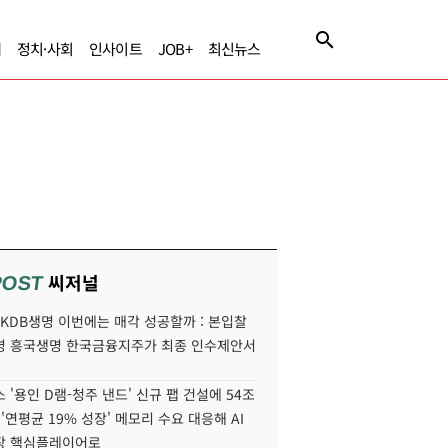
제
정치·사회
인사이트
JOB+
최신뉴스
씨저널
POST
' KDB생명 이번에는 매각 성공할까 : 본입찰
명 흥국생명 한국금융지주가 최종 인수제안서
 '용인 D램-청주 낸드' 신규 팹 건설에 54조
 '연평균 19% 성장' 메모리 수요 대응해 AI
장 핵심플레이어로