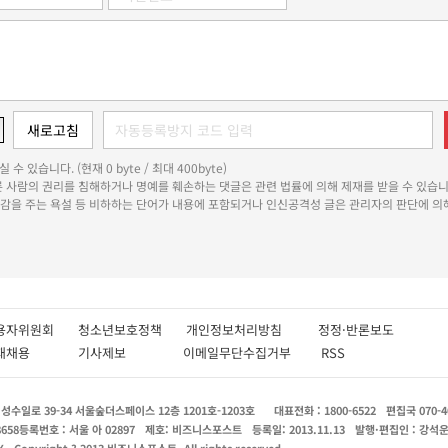
 수 있습니다. (현재 0 byte / 최대 400byte)
다른 사람의 권리를 침해하거나 명예를 훼손하는 댓글은 관련 법률에 의해 제재를 받을 수 있습니
쾌감을 주는 욕설 등 비하하는 단어가 내용에 포함되거나 인신공격성 글은 관리자의 판단에 의해
용자위원회
청소년보호정책
개인정보처리방침
정정·반론보도
인재채용
기사제보
이메일무단수집거부
RSS
수일로 39-34 서울숲더스페이스 12층 1201호-1203호
대표전화 : 1800-6522
편집국 070-4
8658
등록번호 : 서울 아 02897
제호: 비즈니스포스트
등록일: 2013.11.13
발행·편집인 : 강석
X
Copyright ? 2013 비즈니스포스트. All rights reserved.