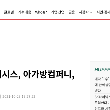
글로벌
기후대응
Who Is?
기업·산업
금융
시장·머니
시민·경
HUFF
니시스, 아가방컴퍼니,
매각 '7수
에 한화생
냈다
2021-10-29 19:27:52
SK하이닉스
투입한다 :
인프라 시