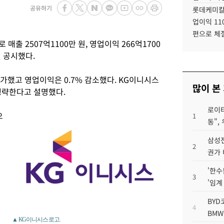
공유하기
롯데케미칼
업이익 11
편으로 체
매출 2507억1100만 원, 영업이익 266억1700
일 공시했다.
 증가했고 영업이익은 0.7% 감소했다. KG이니시스
많이 본
생략한다고 설명했다.
로이터
으
1
동",
삼성전
2
권가 
'한수
3
'임계
BYD
4
BMW
▲ KG이니시스 로고.