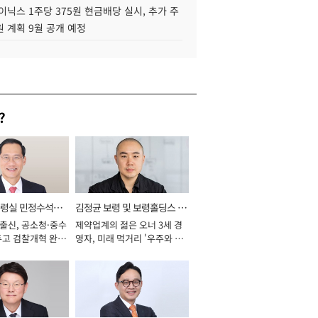
이닉스 1주당 375원 현금배당 실시, 추가 주
 계획 9월 공개 예정
?
통령실 민정수석비
김정균 보령 및 보령홀딩스 대
 출신, 공소청·중수
제약업계의 젊은 오너 3세 경
표이사 사장
두고 검찰개혁 완수
영자, 미래 먹거리 '우주와 헬
년]
스케어' 공들여 [2026년]