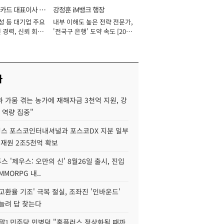
카드 대표이사 사
강정훈 iM뱅크 행장
성 등 대기업 주요
내부 이해도 높은 전략 전문가,
 경력, 신뢰 회복
'전국구 은행' 도약 속도 [2026
[2026년]
년]
사
 가뭄 겪는 농가에 재해자금 3천억 지원, 강
 역량 집중"
스 포스코인터내셔널과 포스코DX 지분 일부
 재원 2조5천억 확보
투스 '제우스: 오만의 신' 8월26일 출시, 진입
MMORPG 내..
고환율 기조' 극복 절실, 조좌진 '인바운드'
늘려 답 찾는다
정말] 민주당 민병덕 "홈플러스 정상화될 때까