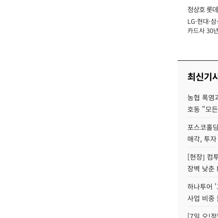
정상호 롯데
LG·현대·삼
장
카드사 30년
에 '초집중' 
최신기
농협 폭염과
호동 "모든
포스코홀딩
매각, 투자
[현장] 컴
장벽 낮춘 
하나투어 '
사업 비중 
[7일 오!