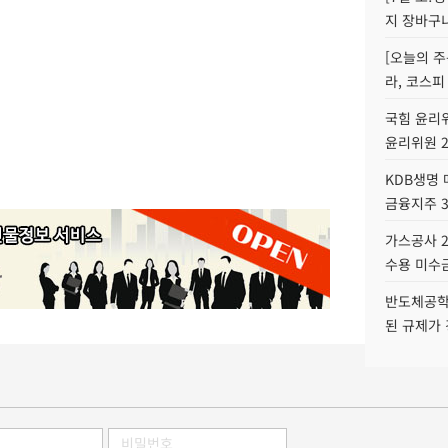
지 장바구
[오늘의 주
라, 코스피
국힘 윤리위
윤리위원 
KDB생명
금융지주 
가스공사 2
수용 미수금
반도체공학
된 규제가 