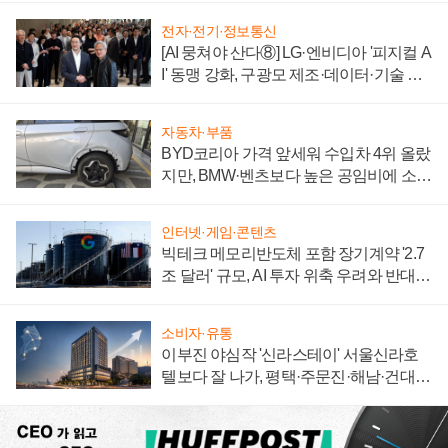
전자·전기·정보통신
[AI 뭉쳐야 산다⑧] LG·엔비디아 '피지컬 A
I' 동맹 강화, 구광모 제조·데이터·기술 결
집해 종합 로보틱스 기업으로
자동차·부품
BYD코리아 가격 앞세워 수입차 4위 올랐
지만, BMW·벤츠보다 높은 공임비에 소비
자 불만 폭발
인터넷·게임·콘텐츠
빅테크 메모리반도체 포함 장기계약 '2.7
조 달러' 규모, AI 투자 위축 우려와 반대
신호
소비자·유통
이부진 야심작 '신라스테이' 서울신라호
텔보다 잘 나가, 평택·주문진·해남·건대로
성장판 더 넓힌다