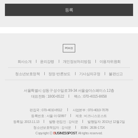
PC버전
회사소개
윤리강령
개인정보처리방침
이용자위원회
청소년보호정책
정정·반론보도
기사심의규정
불편신고
서울특별시 성동구 성수일로 39-34 서울숲더스페이스 12층
대표전화 : 1800-6522
팩스 : 070-4015-8658
편집국 : 070-4010-8512
사업본부 : 070-4010-7078
등록번호 : 서울 아 02897
제호 : 비즈니스포스트
등록일: 2013.11.13
발행·편집인 : 강석운
발행일자: 2013년 12월 2일
청소년보호책임자 : 강석운
ISSN : 2636-171X
Copyright ⓒ
B
USINESSPOST
. All rights reserved.