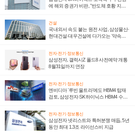
에 해외 증권가 비판, "반도체 호황 지속
성 의문"
건설
국내외서 속도 붙는 원전 사업, 삼성물산·
현대건설·대우건설에 다가오는 '약속의
시간'
전자·전기·정보통신
삼성전자, 갤럭시Z 폴드8 사전예약 개통
8월31일까지 연장
전자·전기·정보통신
엔비디아 '루빈 울트라'에도 HBM4 탑재
검토, 삼성전자·SK하이닉스 HBM4 수율
에 주도권 갈린다
전자·전기·정보통신
삼성전자 넷리스트와 특허분쟁 매듭, 5년
동안 최대 1.3조 라이선스비 지급