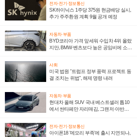
전자·전기·정보통신
SK하이닉스 1주당 375원 현금배당 실시,
추가 주주환원 계획 9월 공개 예정
자동차·부품
BYD코리아 가격 앞세워 수입차 4위 올랐
지만, BMW·벤츠보다 높은 공임비에 소비
자 불만 폭발
사회
미국 법원 "트럼프 정부 풍력 프로젝트 동
결 조치는 위법", 해제 명령 내려
자동차·부품
현대차 올해 SUV 국내 베스트셀러 톱10
에서 싼타페만 자리매김, 그랜저·아반떼
'세단 쌍끌이'로 내수 방어
전자·전기·정보통신
아이폰18 '메모리 부족'에 출시 지연되나,