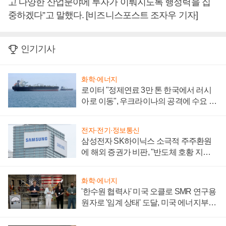
고 다양한 산업분야에 투자가 이뤄지도록 행정력을 집
중하겠다”고 말했다. [비즈니스포스트 조자우 기자]
인기기사
화학·에너지
로이터 "정제연료 3만 톤 한국에서 러시
아로 이동", 우크라이나의 공격에 수요 늘
어
전자·전기·정보통신
삼성전자 SK하이닉스 소극적 주주환원
에 해외 증권가 비판, "반도체 호황 지속
성 의문"
화학·에너지
'한수원 협력사' 미국 오클로 SMR 연구용
원자로 '임계 상태' 도달, 미국 에너지부
"중요한 이정표"