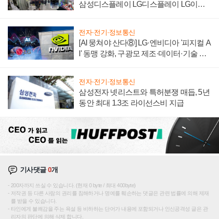
삼성디스플레이 LG디스플레이 LG이노
텍 '탈애플' 수익 다각화 속도
전자·전기·정보통신
[AI 뭉쳐야 산다⑧] LG·엔비디아 '피지컬 A
I' 동맹 강화, 구광모 제조·데이터·기술 결
집해 종합 로보틱스 기업으로
전자·전기·정보통신
삼성전자 넷리스트와 특허분쟁 매듭, 5년
동안 최대 1.3조 라이선스비 지급
기사댓글
0
개
200자까지 쓰실 수 있습니다. (현재 0 byte / 최대 400byte)
저작권 등 다른 사람의 권리를 침해하거나 명예를 훼손하는 댓글은 관련 법률에 의해 제재
를 받을 수 있습니다.
타인에게 불쾌감을 주는 욕설 등 비하하는 단어가 내용에 포함되거나 인신공격성 글은 관
리자의 판단에 의해 삭제 합니다.