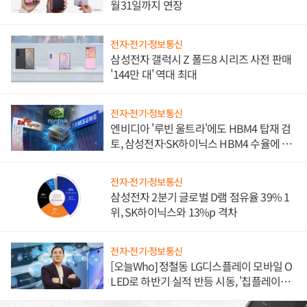
월31일까지 연장
전자·전기·정보통신
삼성전자 갤럭시 Z 폴드8 시리즈 사전 판매
'144만 대' 역대 최대
전자·전기·정보통신
엔비디아 '루빈 울트라'에도 HBM4 탑재 검
토, 삼성전자·SK하이닉스 HBM4 수율에 주
도권 갈린다
전자·전기·정보통신
삼성전자 2분기 글로벌 D램 점유율 39% 1
위, SK하이닉스와 13%p 격차
전자·전기·정보통신
[오늘Who] 정철동 LG디스플레이 모바일 O
LED로 하반기 실적 반등 시동, '칩플레이
션'에 가격 인하 압박은 부담