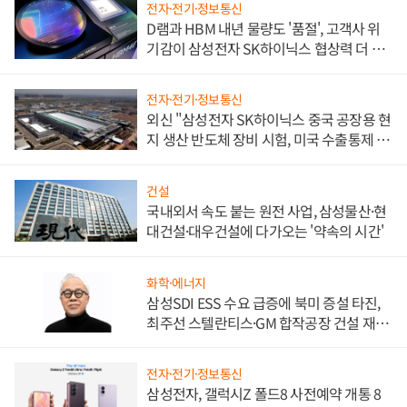
전자·전기·정보통신
D램과 HBM 내년 물량도 '품절', 고객사 위
기감이 삼성전자 SK하이닉스 협상력 더 키
워
전자·전기·정보통신
외신 "삼성전자 SK하이닉스 중국 공장용 현
지 생산 반도체 장비 시험, 미국 수출통제 대
비"
건설
국내외서 속도 붙는 원전 사업, 삼성물산·현
대건설·대우건설에 다가오는 '약속의 시간'
화학·에너지
삼성SDI ESS 수요 급증에 북미 증설 타진,
최주선 스텔란티스·GM 합작공장 건설 재추
진하나
전자·전기·정보통신
삼성전자, 갤럭시Z 폴드8 사전예약 개통 8