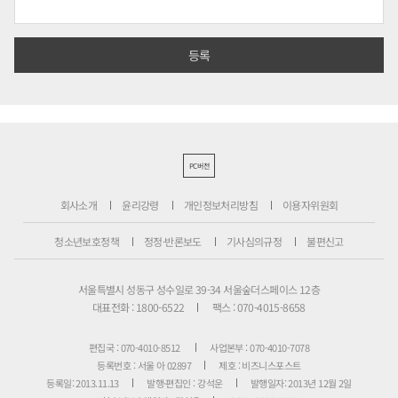
PC버전
회사소개
윤리강령
개인정보처리방침
이용자위원회
청소년보호정책
정정·반론보도
기사심의규정
불편신고
서울특별시 성동구 성수일로 39-34 서울숲더스페이스 12층
대표전화 : 1800-6522
팩스 : 070-4015-8658
편집국 : 070-4010-8512
사업본부 : 070-4010-7078
등록번호 : 서울 아 02897
제호 : 비즈니스포스트
등록일: 2013.11.13
발행·편집인 : 강석운
발행일자: 2013년 12월 2일