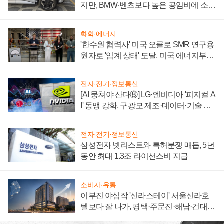
지만, BMW·벤츠보다 높은 공임비에 소비
자 불만 폭발
화학·에너지
'한수원 협력사' 미국 오클로 SMR 연구용
원자로 '임계 상태' 도달, 미국 에너지부
"중요한 이정표"
전자·전기·정보통신
[AI 뭉쳐야 산다⑧] LG·엔비디아 '피지컬 A
I' 동맹 강화, 구광모 제조·데이터·기술 결
집해 종합 로보틱스 기업으로
전자·전기·정보통신
삼성전자 넷리스트와 특허분쟁 매듭, 5년
동안 최대 1.3조 라이선스비 지급
소비자·유통
이부진 야심작 '신라스테이' 서울신라호
텔보다 잘 나가, 평택·주문진·해남·건대로
성장판 더 넓힌다