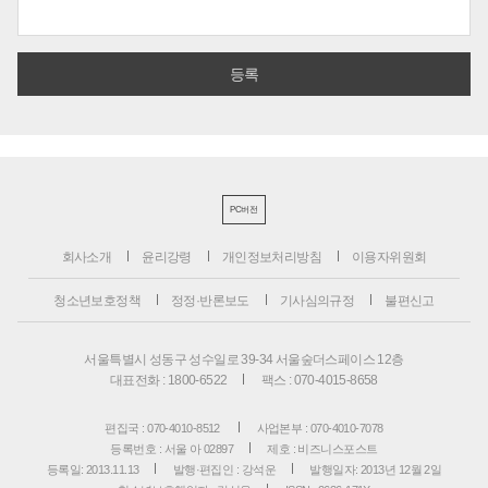
PC버전
회사소개
윤리강령
개인정보처리방침
이용자위원회
청소년보호정책
정정·반론보도
기사심의규정
불편신고
서울특별시 성동구 성수일로 39-34 서울숲더스페이스 12층
대표전화 : 1800-6522
팩스 : 070-4015-8658
편집국 : 070-4010-8512
사업본부 : 070-4010-7078
등록번호 : 서울 아 02897
제호 : 비즈니스포스트
등록일: 2013.11.13
발행·편집인 : 강석운
발행일자: 2013년 12월 2일