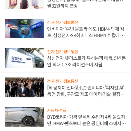
월31일까지 연장
전자·전기·정보통신
엔비디아 '루빈 울트라'에도 HBM4 탑재 검
토, 삼성전자·SK하이닉스 HBM4 수율에 주
도권 갈린다
전자·전기·정보통신
삼성전자 넷리스트와 특허분쟁 매듭, 5년 동
안 최대 1.3조 라이선스비 지급
전자·전기·정보통신
[AI 뭉쳐야 산다⑧] LG·엔비디아 '피지컬 AI'
동맹 강화, 구광모 제조·데이터·기술 결집
해 종합 로보틱스 기업으로
자동차·부품
BYD코리아 가격 앞세워 수입차 4위 올랐지
만, BMW·벤츠보다 높은 공임비에 소비자
불만 폭발