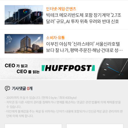
인터넷·게임·콘텐츠
빅테크 메모리반도체 포함 장기계약 '2.7조
달러' 규모, AI 투자 위축 우려와 반대 신호
소비자·유통
이부진 야심작 '신라스테이' 서울신라호텔
보다 잘 나가, 평택·주문진·해남·건대로 성
장판 더 넓힌다
기사댓글
0
개
200자까지 쓰실 수 있습니다. (현재 0 byte / 최대 400byte)
저작권 등 다른 사람의 권리를 침해하거나 명예를 훼손하는 댓글은 관련 법률에 의해 제재를 받을
수 있습니다.
타인에게 불쾌감을 주는 욕설 등 비하하는 단어가 내용에 포함되거나 인신공격성 글은 관리자의 판
단에 의해 삭제 합니다.