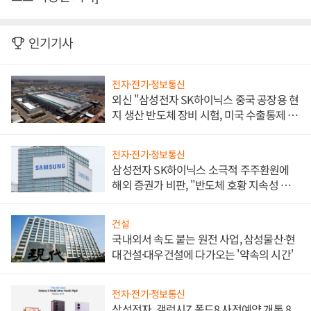
인기기사
전자·전기·정보통신
외신 "삼성전자 SK하이닉스 중국 공장용 현
지 생산 반도체 장비 시험, 미국 수출통제 대
비"
전자·전기·정보통신
삼성전자 SK하이닉스 소극적 주주환원에
해외 증권가 비판, "반도체 호황 지속성 의
문"
건설
국내외서 속도 붙는 원전 사업, 삼성물산·현
대건설·대우건설에 다가오는 '약속의 시간'
전자·전기·정보통신
삼성전자, 갤럭시Z 폴드8 사전예약 개통 8