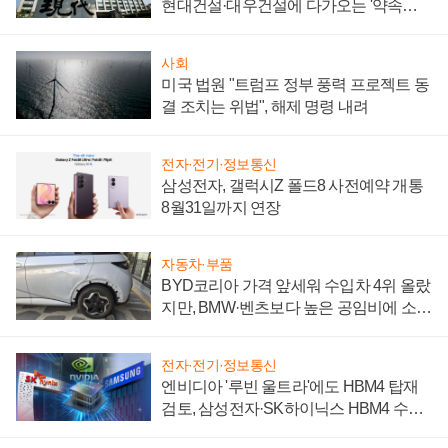
현대건설·대우건설에 다가오는 '약속의
시간'
사회
미국 법원 "트럼프 정부 풍력 프로젝트 동
결 조치는 위법", 해제 명령 내려
전자·전기·정보통신
삼성전자, 갤럭시Z 폴드8 사전예약 개통
8월31일까지 연장
자동차·부품
BYD코리아 가격 앞세워 수입차 4위 올랐
지만, BMW·벤츠보다 높은 공임비에 소비
자 불만 폭발
전자·전기·정보통신
엔비디아 '루빈 울트라'에도 HBM4 탑재
검토, 삼성전자·SK하이닉스 HBM4 수율
에 주도권 갈린다