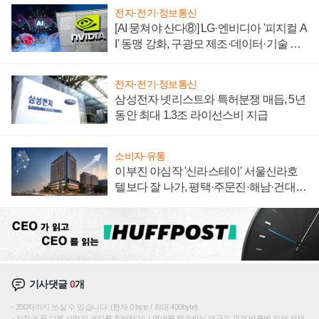
전자·전기·정보통신
[AI 뭉쳐야 산다⑧] LG·엔비디아 '피지컬 A
I' 동맹 강화, 구광모 제조·데이터·기술 결
집해 종합 로보틱스 기업으로
전자·전기·정보통신
삼성전자 넷리스트와 특허분쟁 매듭, 5년
동안 최대 1.3조 라이선스비 지급
소비자·유통
이부진 야심작 '신라스테이' 서울신라호
텔보다 잘 나가, 평택·주문진·해남·건대로
성장판 더 넓힌다
기사댓글
0
개
200자까지 쓰실 수 있습니다. (현재 0 byte / 최대 400byte)
저작권 등 다른 사람의 권리를 침해하거나 명예를 훼손하는 댓글은 관련 법률에 의해 제재