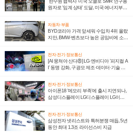
'한수원 협력사' 미국 오클로 SMR 연구용
원자로 '임계 상태' 도달, 미국 에너지부
"중요한 이정표"
자동차·부품
BYD코리아 가격 앞세워 수입차 4위 올랐
지만, BMW·벤츠보다 높은 공임비에 소비
자 불만 폭발
전자·전기·정보통신
[AI 뭉쳐야 산다⑧] LG·엔비디아 '피지컬 A
I' 동맹 강화, 구광모 제조·데이터·기술 결
집해 종합 로보틱스 기업으로
전자·전기·정보통신
아이폰18 '메모리 부족'에 출시 지연되나,
삼성디스플레이 LG디스플레이 LG이노
텍 '탈애플' 수익 다각화 속도
전자·전기·정보통신
삼성전자 넷리스트와 특허분쟁 매듭, 5년
동안 최대 1.3조 라이선스비 지급