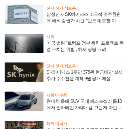
전자·전기·정보통신
삼성전자 SK하이닉스 소극적 주주환원
에 해외 증권가 비판, "반도체 호황 지속
성 의문"
사회
미국 법원 "트럼프 정부 풍력 프로젝트 동
결 조치는 위법", 해제 명령 내려
전자·전기·정보통신
SK하이닉스 1주당 375원 현금배당 실시,
추가 주주환원 계획 9월 공개 예정
자동차·부품
현대차 올해 SUV 국내 베스트셀러 톱10
에서 싼타페만 자리매김, 그랜저·아반떼
'세단 쌍끌이'로 내수 방어
화학·에너지