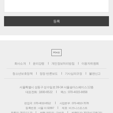
PC버전
회사소개
윤리강령
개인정보처리방침
이용자위원회
청소년보호정책
정정·반론보도
기사심의규정
불편신고
서울특별시 성동구 성수일로 39-34 서울숲더스페이스 12층
대표전화 : 1800-6522
팩스 : 070-4015-8658
편집국 : 070-4010-8512
사업본부 : 070-4010-7078
등록번호 : 서울 아 02897
제호 : 비즈니스포스트
등록일: 2013.11.13
발행·편집인 : 강석운
발행일자: 2013년 12월 2일