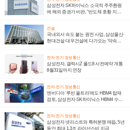
삼성전자 SK하이닉스 소극적 주주환원
에 해외 증권가 비판, "반도체 호황 지속
성 의문"
건설
국내외서 속도 붙는 원전 사업, 삼성물산·
현대건설·대우건설에 다가오는 '약속의
시간'
전자·전기·정보통신
삼성전자, 갤럭시Z 폴드8 사전예약 개통
8월31일까지 연장
전자·전기·정보통신
엔비디아 '루빈 울트라'에도 HBM4 탑재
검토, 삼성전자·SK하이닉스 HBM4 수율
에 주도권 갈린다
전자·전기·정보통신
삼성전자 넷리스트와 특허분쟁 매듭, 5년
동안 최대 1.3조 라이선스비 지급