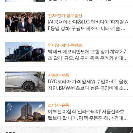
전자·전기·정보통신
[AI 뭉쳐야 산다⑧] LG·엔비디아 '피지컬 A
I' 동맹 강화, 구광모 제조·데이터·기술 결
집해 종합 로보틱스 기업으로
인터넷·게임·콘텐츠
빅테크 메모리반도체 포함 장기계약 '2.7
조 달러' 규모, AI 투자 위축 우려와 반대
신호
자동차·부품
BYD코리아 가격 앞세워 수입차 4위 올랐
지만, BMW·벤츠보다 높은 공임비에 소비
자 불만 폭발
소비자·유통
이부진 야심작 '신라스테이' 서울신라호
텔보다 잘 나가, 평택·주문진·해남·건대로
성장판 더 넓힌다