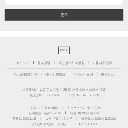
PC버전
회사소개
윤리강령
개인정보처리방침
이용자위원회
청소년보호정책
정정·반론보도
기사심의규정
불편신고
서울특별시 성동구 성수일로 39-34 서울숲더스페이스 12층
대표전화 : 1800-6522
팩스 : 070-4015-8658
편집국 : 070-4010-8512
사업본부 : 070-4010-7078
등록번호 : 서울 아 02897
제호 : 비즈니스포스트
등록일: 2013.11.13
발행·편집인 : 강석운
발행일자: 2013년 12월 2일
청소년보호책임자 : 강석운
ISSN : 2636-171X