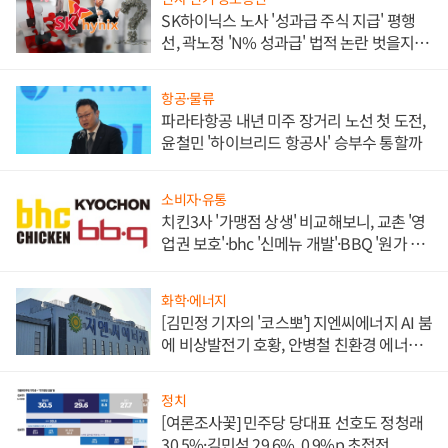
SK하이닉스 노사 '성과급 주식 지급' 평행
선, 곽노정 'N% 성과급' 법적 논란 벗을지 주
목
항공·물류
파라타항공 내년 미주 장거리 노선 첫 도전,
윤철민 '하이브리드 항공사' 승부수 통할까
소비자·유통
치킨3사 '가맹점 상생' 비교해보니, 교촌 '영
업권 보호'·bhc '신메뉴 개발'·BBQ '원가 부
담'
화학·에너지
[김민정 기자의 '코스뽀'] 지엔씨에너지 AI 붐
에 비상발전기 호황, 안병철 친환경 에너지
발전전문기업 향한다
정치
[여론조사꽃] 민주당 당대표 선호도 정청래
30.5%·김민석 29.6%, 0.9%p 초접전