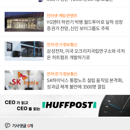
인터넷·게임·콘텐츠
YG엔터 하반기 빅뱅 월드투어로 실적 성장
증권가 전망, 신인 보이그룹도 주목
전자·전기·정보통신
삼성전자, 미국 오크리지국립연구소와 극저
온 히트펌프 개발하기로
전자·전기·정보통신
SK하이닉스 통합노조 설립 움직임 본격화,
성과급 체계 불만에 3500명 결집
기사댓글
0
개