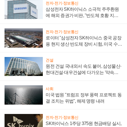
전자·전기·정보통신
삼성전자 SK하이닉스 소극적 주주환원
에 해외 증권가 비판, "반도체 호황 지속
성 의문"
전자·전기·정보통신
로이터 "삼성전자 SK하이닉스 중국 공장
용 현지 생산 반도체 장비 시험, 미국 수출
통제 대비"
건설
원전 건설 국내외서 속도 붙어, 삼성물산·
현대건설·대우건설에 다가오는 '약속의
시간'
사회
미국 법원 "트럼프 정부 풍력 프로젝트 동
결 조치는 위법", 해제 명령 내려
전자·전기·정보통신
SK하이닉스 1주당 375원 현금배당 실시,