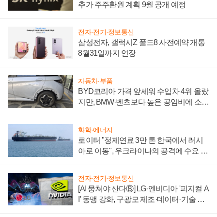
추가 주주환원 계획 9월 공개 예정
전자·전기·정보통신
삼성전자, 갤럭시Z 폴드8 사전예약 개통
8월31일까지 연장
자동차·부품
BYD코리아 가격 앞세워 수입차 4위 올랐
지만, BMW·벤츠보다 높은 공임비에 소비
자 불만 폭발
화학·에너지
로이터 "정제연료 3만 톤 한국에서 러시
아로 이동", 우크라이나의 공격에 수요 늘
어
전자·전기·정보통신
[AI 뭉쳐야 산다⑧] LG·엔비디아 '피지컬 A
I' 동맹 강화, 구광모 제조·데이터·기술 결
집해 종합 로보틱스 기업으로