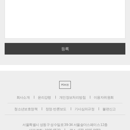
PC버전
회사소개
윤리강령
개인정보처리방침
이용자위원회
청소년보호정책
정정·반론보도
기사심의규정
불편신고
서울특별시 성동구 성수일로 39-34 서울숲더스페이스 12층