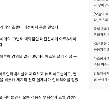
지 장바구
[오늘의 주
라, 코스피
리미엄 호텔이 대전에서 문을 열었다.
국힘 윤리위
윤리위원 
신세계의 13번째 백화점인 대전신세계 아트&사이
KDB생명
다.
금융지주 
외부에 경영을 맡긴 JW메리어트와 달리 직접 운
가스공사 2
수용 미수금
어트인터내셔널과 제휴하고 뉴욕 허드슨야드, 맨
반도체공학
을 비롯해 세계적 건축 설계사가 인테리어를 맡았
된 규제가 
로 뛰어들면서 오빠 정용진 부회장과 호텔 경쟁의