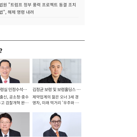
법원 "트럼프 정부 풍력 프로젝트 동결 조치
법", 해제 명령 내려
?
통령실 민정수석비
김정균 보령 및 보령홀딩스 대
 출신, 공소청·중수
제약업계의 젊은 오너 3세 경
표이사 사장
두고 검찰개혁 완수
영자, 미래 먹거리 '우주와 헬
년]
스케어' 공들여 [2026년]