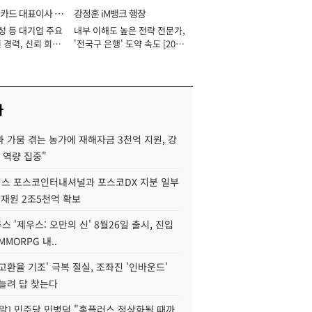
카드 대표이사 사
강정훈 iM뱅크 행장
성 등 대기업 주요
내부 이해도 높은 전략 전문가,
 경력, 신뢰 회복
'전국구 은행' 도약 속도 [2026
[2026년]
년]
사
 가뭄 겪는 농가에 재해자금 3천억 지원, 강
 역량 집중"
스 포스코인터내셔널과 포스코DX 지분 일부
 재원 2조5천억 확보
투스 '제우스: 오만의 신' 8월26일 출시, 진입
MMORPG 내..
고환율 기조' 극복 절실, 조좌진 '인바운드'
늘려 답 찾는다
정말] 민주당 민병덕 "홈플러스 정상화될 때까