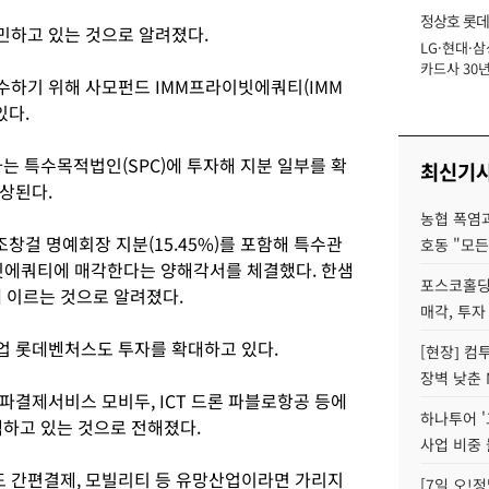
정상호 롯데
민하고 있는 것으로 알려졌다.
LG·현대·삼
장
카드사 30년
수하기 위해 사모펀드 IMM프라이빗에쿼티(IMM
에 '초집중' 
있다.
 특수목적법인(SPC)에 투자해 지분 일부를 확
최신기
상된다.
농협 폭염과
창걸 명예회장 지분(15.45%)를 포함해 특수관
호동 "모든
라이빗에쿼티에 매각한다는 양해각서를 체결했다. 한샘
포스코홀딩
 이르는 것으로 알려졌다.
매각, 투자
업 롯데벤처스도 투자를 확대하고 있다.
[현장] 컴
장벽 낮춘 
파결제서비스 모비두, ICT 드론 파블로항공 등에
하나투어 '
색하고 있는 것으로 전해졌다.
사업 비중 
도 간편결제, 모빌리티 등 유망산업이라면 가리지
[7일 오!