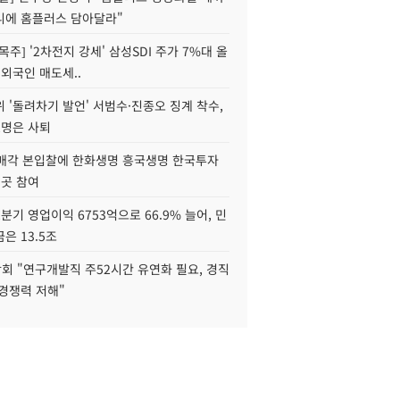
니에 홈플러스 담아달라"
목주] '2차전지 강세' 삼성SDI 주가 7%대 올
 외국인 매도세..
 '돌려차기 발언' 서범수·진종오 징계 착수,
2명은 사퇴
 매각 본입찰에 한화생명 흥국생명 한국투자
3곳 참여
분기 영업이익 6753억으로 66.9% 늘어, 민
은 13.5조
회 "연구개발직 주52시간 유연화 필요, 경직
경쟁력 저해"