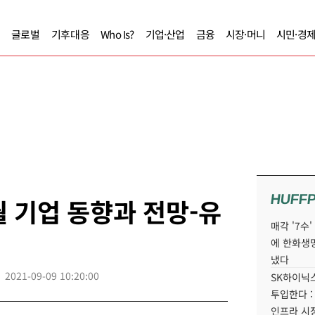
글로벌
기후대응
Who Is?
기업·산업
금융
시장·머니
시민·경
HUFF
월 기업 동향과 전망-유
매각 '7수
에 한화생
냈다
2021-09-09 10:20:00
SK하이닉스
투입한다 :
인프라 시