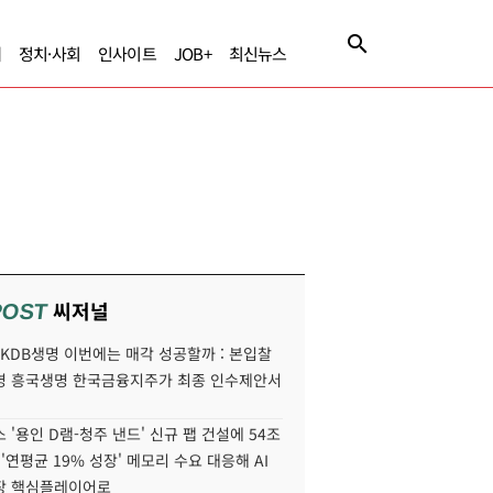
제
정치·사회
인사이트
JOB+
최신뉴스
씨저널
POST
' KDB생명 이번에는 매각 성공할까 : 본입찰
명 흥국생명 한국금융지주가 최종 인수제안서
 '용인 D램-청주 낸드' 신규 팹 건설에 54조
 '연평균 19% 성장' 메모리 수요 대응해 AI
장 핵심플레이어로