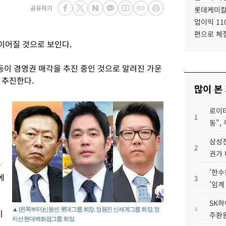
공유하기
롯데케미칼
업이익 11
편으로 체
이어질 것으로 보인다.
등이 경영권 매각을 추진 중인 것으로 알려진 가운
 추진한다.
많이 본
로이터
1
동",
삼성전
2
권가 
금
'한수
에
3
'임계
SK하
4
▲ (왼쪽부터)신동빈 롯데그룹 회장, 정용진 신세계그룹 회장, 정
이
주환원
지선 현대백화점그룹 회장.