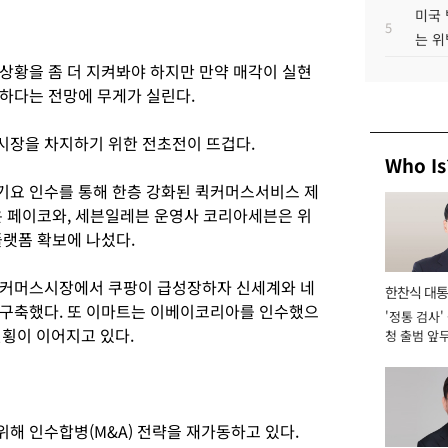
미국 
5
는 위
상황을 좀 더 지켜봐야 하지만 만약 매각이 실현
하다는 전망에 무게가 실린다.
시장을 차지하기 위한 전초전이 뜨겁다.
Who Is
요기요 인수를 통해 한층 강화된 퀵커머스서비스 제
은 페이코와, 세븐일레븐 운영사 코리아세븐은 위
플랫폼 확보에 나섰다.
이커머스시장에서 쿠팡이 급성장하자 신세계와 네
한찬식 대
 구축했다. 또 이마트는 이베이코리아를 인수했으
'정통 검사'
서관
연횡이 이어지고 있다.
청 출범 앞
맡아 [2026
해 인수합병(M&A) 전략을 재가동하고 있다.