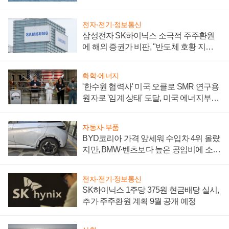
어
전자·전기·정보통신
삼성전자 SK하이닉스 소극적 주주환원
에 해외 증권가 비판, "반도체 호황 지속
성 의문"
화학·에너지
'한수원 협력사' 미국 오클로 SMR 연구용
원자로 '임계 상태' 도달, 미국 에너지부
"중요한 이정표"
자동차·부품
BYD코리아 가격 앞세워 수입차 4위 올랐
지만, BMW·벤츠보다 높은 공임비에 소비
자 불만 폭발
전자·전기·정보통신
SK하이닉스 1주당 375원 현금배당 실시,
추가 주주환원 계획 9월 공개 예정