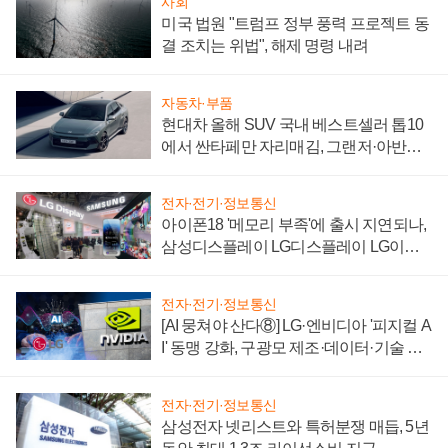
사회
미국 법원 "트럼프 정부 풍력 프로젝트 동
결 조치는 위법", 해제 명령 내려
자동차·부품
현대차 올해 SUV 국내 베스트셀러 톱10
에서 싼타페만 자리매김, 그랜저·아반떼
'세단 쌍끌이'로 내수 방어
전자·전기·정보통신
아이폰18 '메모리 부족'에 출시 지연되나,
삼성디스플레이 LG디스플레이 LG이노
텍 '탈애플' 수익 다각화 속도
전자·전기·정보통신
[AI 뭉쳐야 산다⑧] LG·엔비디아 '피지컬 A
I' 동맹 강화, 구광모 제조·데이터·기술 결
집해 종합 로보틱스 기업으로
전자·전기·정보통신
삼성전자 넷리스트와 특허분쟁 매듭, 5년