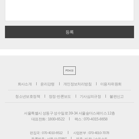
PC버전
회사소개
윤리강령
개인정보처리방침
이용자위원회
청소년보호정책
정정·반론보도
기사심의규정
불편신고
서울특별시 성동구 성수일로 39-34 서울숲더스페이스 12층
대표전화 : 1800-6522
팩스 : 070-4015-8658
편집국 : 070-4010-8512
사업본부 : 070-4010-7078
등록번호 : 서울 아 02897
제호 : 비즈니스포스트