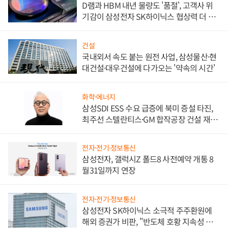
D램과 HBM 내년 물량도 '품절', 고객사 위
기감이 삼성전자 SK하이닉스 협상력 더 키
워
건설
국내외서 속도 붙는 원전 사업, 삼성물산·현
대건설·대우건설에 다가오는 '약속의 시간'
화학·에너지
삼성SDI ESS 수요 급증에 북미 증설 타진,
최주선 스텔란티스·GM 합작공장 건설 재추
진하나
전자·전기·정보통신
삼성전자, 갤럭시Z 폴드8 사전예약 개통 8
월31일까지 연장
전자·전기·정보통신
삼성전자 SK하이닉스 소극적 주주환원에
해외 증권가 비판, "반도체 호황 지속성 의