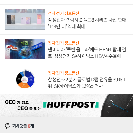
문"
전자·전기·정보통신
삼성전자 갤럭시 Z 폴드8 시리즈 사전 판매
'144만 대' 역대 최대
전자·전기·정보통신
엔비디아 '루빈 울트라'에도 HBM4 탑재 검
토, 삼성전자·SK하이닉스 HBM4 수율에 주
도권 갈린다
전자·전기·정보통신
삼성전자 2분기 글로벌 D램 점유율 39% 1
위, SK하이닉스와 13%p 격차
기사댓글
0
개