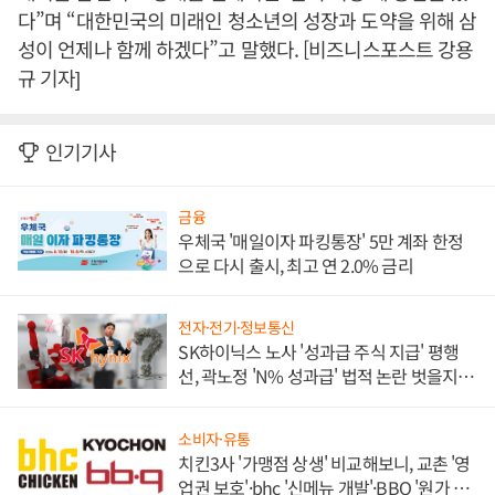
다”며 “대한민국의 미래인 청소년의 성장과 도약을 위해 삼
성이 언제나 함께 하겠다”고 말했다. [비즈니스포스트 강용
규 기자]
인기기사
금융
우체국 '매일이자 파킹통장' 5만 계좌 한정
으로 다시 출시, 최고 연 2.0% 금리
전자·전기·정보통신
SK하이닉스 노사 '성과급 주식 지급' 평행
선, 곽노정 'N% 성과급' 법적 논란 벗을지 주
목
소비자·유통
치킨3사 '가맹점 상생' 비교해보니, 교촌 '영
업권 보호'·bhc '신메뉴 개발'·BBQ '원가 부