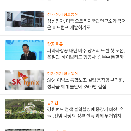
담'
전자·전기·정보통신
삼성전자, 미국 오크리지국립연구소와 극저
온 히트펌프 개발하기로
항공·물류
파라타항공 내년 미주 장거리 노선 첫 도전,
윤철민 '하이브리드 항공사' 승부수 통할까
전자·전기·정보통신
SK하이닉스 통합노조 설립 움직임 본격화,
성과급 체계 불만에 3500명 결집
공기업
강원랜드 정책 불확실성에 중장기 비전 '흔
들', 신임 사장의 정부 설득 과제 무거워져