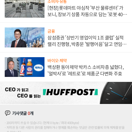
소비자·유통
[현장] 롯데마트 야심작 '부산 물류센터' 가
보니, 장보기 상품 자동으로 담는 '로봇 400
대' 장관
금융
삼섬증권 '상반기 영업이익 1조 클럽' 실적
랠리 진행형, 박종문 '발행어음' 달고 연임 향
하나
바이오·제약
백상환 동아제약 박카스 소비자층 넓혔다,
'얼박사'로 '레트로'로 제품군 다변화 주효
기사댓글
0
개
200자까지 쓰실 수 있습니다. (현재 0 byte / 최대 400byte)
저작권 등 다른 사람의 권리를 침해하거나 명예를 훼손하는 댓글은 관련 법률에 의해 제재를 받을
수 있습니다.