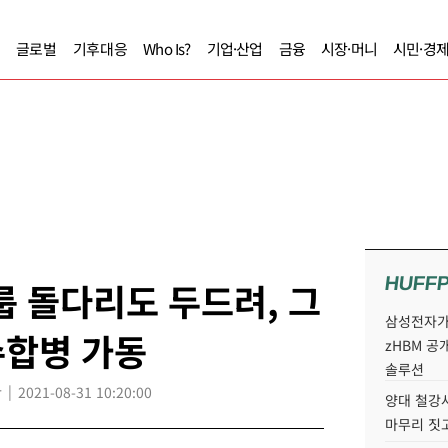
글로벌
기후대응
Who Is?
기업·산업
금융
시장·머니
시민·경
HUFF
룹 돌다리도 두드려, 그
삼성전자가 
수합병 가동
zHBM 공
솔루션
r
2021-08-31 10:20:00
양대 철강사
마무리 짓