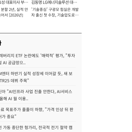
효성 대표이사 부회
김동명 LG에너지솔루션 대표
분할 2년, 실적 안
'기술중심' 구광모 힘실은 개발
이사 사장
어서 [2026년]
자 출신 첫 수장, 기술압도로
경쟁력 확보 사활 [2026년]
사
레버리지 ETF 논란에도 '매력적' 평가, "투자
 AI 공급망으..
M엔터 하반기 실적 성장세 이어갈 듯, 새 보
TR25 데뷔 주목"
아 "AI인프라 사업 진출 안한다, AI서비스
올해 AI 월 이용..
 목표주가 줄줄이 하향, "가격 인상 뒤 판
어가 중요"
 가동 중단한 헝가리, 전국적 전기 절약 캠