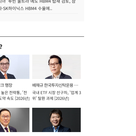
아 '루빈 울트라'에도 HBM4 탑재 검토, 삼
·SK하이닉스 HBM4 수율에..
?
뱅크 행장
배재규 한국투자신탁운용 대
높은 전략통, '전
국내 ETF 시장 선구자, '업계 3
표이사 사장
도약 속도 [2026년]
위' 탈환 과제 [2026년]