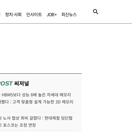
제
정치·사회
인사이트
JOB+
최신뉴스
씨저널
POST
HBM5보다 성능 8배 높은 차세대 메모리
개했다 : 고객 맞춤형 설계 가능한 3D 메모리
 노사 협상 희비 갈렸다 : 현대제철 임단협
고 포스코는 조정 연장