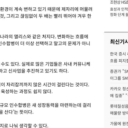
조현상 HS
변 환경이 계속 변하고 있기 때문에 제자리에 머물려
효성과 인적 
장
정화 단계 들
, 그리고 끊임없이 두 배는 빨리 뛰어야 겨우 한
나라의 앨리스와 같은 처지다. 변화하는 흐름에
최신기
 인수합병이 더 이상 선택하고 말고의 문제가 아니
한국 증시 
흐름 피지컬
 수도 있다. 실제로 많은 기업들은 사내 커뮤니케
하고 신사업을 추진하고 있기도 하다.
증권가 "S
이그룹 SM
업이 자리잡끼까지 많은 시간이 걸린다는 것이다.
카카오 정신
 육성하는 과정도 쉽지 않다.
에 집중" "
대규모 인수합병은 새 성장동력을 마련하는데 걸리
롯데칠성음료
을 산다’는 뜻이다.
매물량 방
가뭄에 원전
지로 나눠 생각할 수 있다.