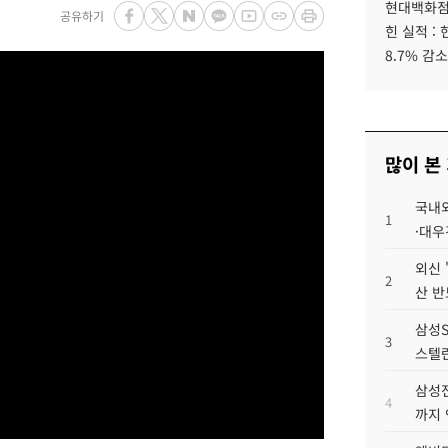
현대백화점그
공유하기
힌 실적 :
8.7% 감소
많이 본
국내외
1
·대우
외신 
2
산 반
삼성S
3
스텔란
삼성전
4
까지