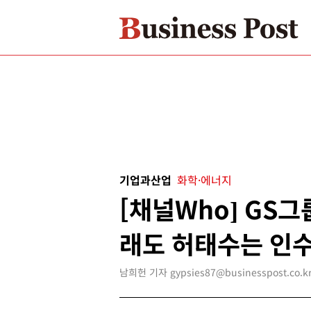
기업과산업
화학·에너지
[채널Who] GS그
래도 허태수는 인
남희헌 기자 gypsies87@businesspost.co.k