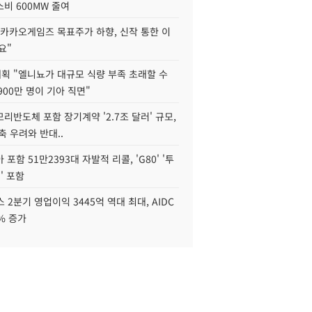
비 600MW 줄여
"카카오게임즈 목표주가 하향, 신작 통한 이
요"
획 "엘니뇨가 대규모 식량 부족 초래할 수
4900만 명이 기아 직면"
리반도체 포함 장기계약 '2.7조 달러' 규모,
위축 우려와 반대..
포함 51만2393대 자발적 리콜, 'G80' '투
' 포함
 2분기 영업이익 3445억 역대 최대, AIDC
9% 증가