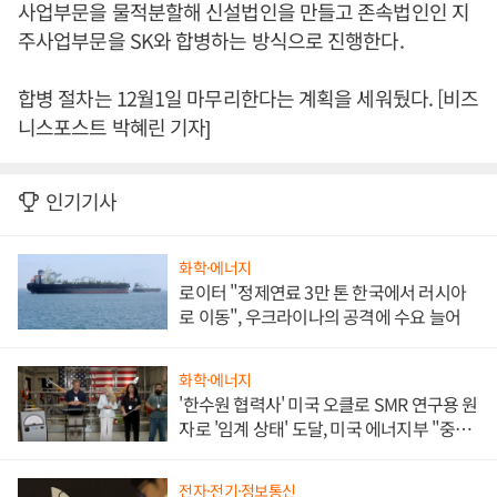
사업부문을 물적분할해 신설법인을 만들고 존속법인인 지
주사업부문을 SK와 합병하는 방식으로 진행한다.
합병 절차는 12월1일 마무리한다는 계획을 세워뒀다. [비즈
니스포스트 박혜린 기자]
인기기사
화학·에너지
로이터 "정제연료 3만 톤 한국에서 러시아
로 이동", 우크라이나의 공격에 수요 늘어
화학·에너지
'한수원 협력사' 미국 오클로 SMR 연구용 원
자로 '임계 상태' 도달, 미국 에너지부 "중요
한 이정표"
전자·전기·정보통신