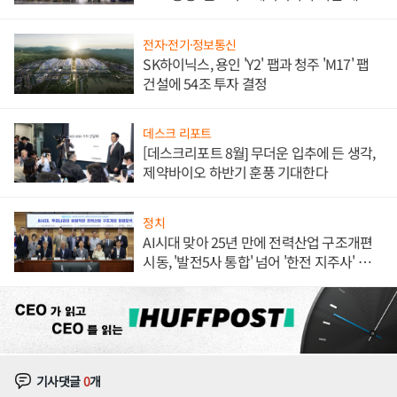
체결
전자·전기·정보통신
SK하이닉스, 용인 'Y2' 팹과 청주 'M17' 팹
건설에 54조 투자 결정
데스크 리포트
[데스크리포트 8월] 무더운 입추에 든 생각,
제약바이오 하반기 훈풍 기대한다
정치
AI시대 맞아 25년 만에 전력산업 구조개편
시동, '발전5사 통합' 넘어 '한전 지주사' 재편
론도
기사댓글
0
개