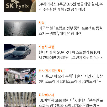
SK하이닉스 1주당 375원 현금배당 실시, 추
가 주주환원 계획 9월 공개 예정
사회
미국 법원 "트럼프 정부 풍력 프로젝트 동결
조치는 위법", 해제 명령 내려
자동차·부품
현대차 올해 SUV 국내 베스트셀러 톱10에
서 싼타페만 자리매김, 그랜저·아반떼 '세단
쌍끌이'로 내수 방어
전자·전기·정보통신
아이폰18 '메모리 부족'에 출시 지연되나, 삼
성디스플레이 LG디스플레이 LG이노텍 '탈
애플' 수익 다각화 속도
화학·에너지
'DL이앤씨 SMR 협력사' X에너지, '한수원 포
스코 동맹' 센트러스에너지와 우라늄 계약