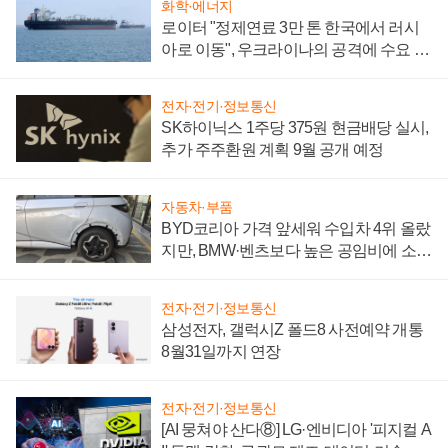
화학·에너지
로이터 "정제연료 3만 톤 한국에서 러시
아로 이동", 우크라이나의 공격에 수요 늘
어
전자·전기·정보통신
SK하이닉스 1주당 375원 현금배당 실시,
추가 주주환원 계획 9월 공개 예정
자동차·부품
BYD코리아 가격 앞세워 수입차 4위 올랐
지만, BMW·벤츠보다 높은 공임비에 소비
자 불만 폭발
전자·전기·정보통신
삼성전자, 갤럭시Z 폴드8 사전예약 개통
8월31일까지 연장
전자·전기·정보통신
[AI 뭉쳐야 산다⑧] LG·엔비디아 '피지컬 A