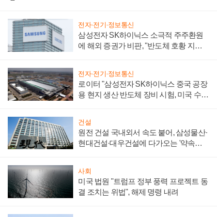
전자·전기·정보통신
삼성전자 SK하이닉스 소극적 주주환원
에 해외 증권가 비판, "반도체 호황 지속
성 의문"
전자·전기·정보통신
로이터 "삼성전자 SK하이닉스 중국 공장
용 현지 생산 반도체 장비 시험, 미국 수출
통제 대비"
건설
원전 건설 국내외서 속도 붙어, 삼성물산·
현대건설·대우건설에 다가오는 '약속의
시간'
사회
미국 법원 "트럼프 정부 풍력 프로젝트 동
결 조치는 위법", 해제 명령 내려