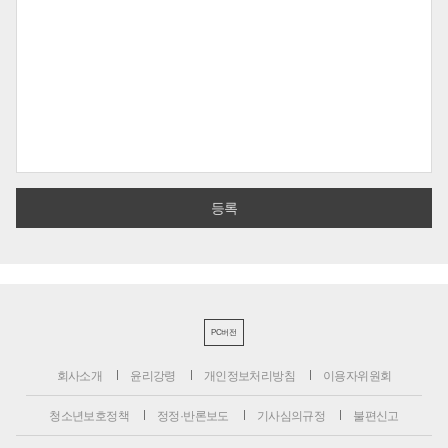
PC버전
회사소개
윤리강령
개인정보처리방침
이용자위원회
청소년보호정책
정정·반론보도
기사심의규정
불편신고