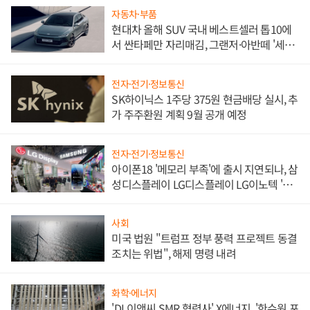
자동차·부품
현대차 올해 SUV 국내 베스트셀러 톱10에
서 싼타페만 자리매김, 그랜저·아반떼 '세단
쌍끌이'로 내수 방어
전자·전기·정보통신
SK하이닉스 1주당 375원 현금배당 실시, 추
가 주주환원 계획 9월 공개 예정
전자·전기·정보통신
아이폰18 '메모리 부족'에 출시 지연되나, 삼
성디스플레이 LG디스플레이 LG이노텍 '탈
애플' 수익 다각화 속도
사회
미국 법원 "트럼프 정부 풍력 프로젝트 동결
조치는 위법", 해제 명령 내려
화학·에너지
'DL이앤씨 SMR 협력사' X에너지, '한수원 포