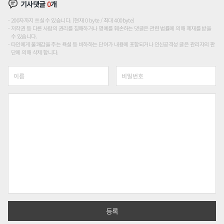
기사댓글
0
개
200자까지 쓰실 수 있습니다. (현재 0 byte / 최대 400byte)
저작권 등 다른 사람의 권리를 침해하거나 명예를 훼손하는 댓글은 관련 법률에 의해 제재를 받을
수 있습니다.
타인에게 불쾌감을 주는 욕설 등 비하하는 단어가 내용에 포함되거나 인신공격성 글은 관리자의 판
단에 의해 삭제 합니다.