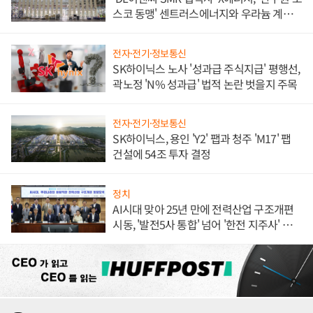
스코 동맹' 센트러스에너지와 우라늄 계약
체결
전자·전기·정보통신
SK하이닉스 노사 '성과급 주식지급' 평행선,
곽노정 'N% 성과급' 법적 논란 벗을지 주목
전자·전기·정보통신
SK하이닉스, 용인 'Y2' 팹과 청주 'M17' 팹
건설에 54조 투자 결정
정치
AI시대 맞아 25년 만에 전력산업 구조개편
시동, '발전5사 통합' 넘어 '한전 지주사' 재편
론도