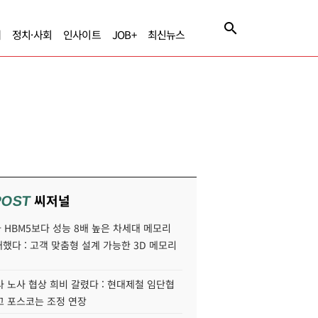
제
정치·사회
인사이트
JOB+
최신뉴스
씨저널
POST
HBM5보다 성능 8배 높은 차세대 메모리
개했다 : 고객 맞춤형 설계 가능한 3D 메모리
 노사 협상 희비 갈렸다 : 현대제철 임단협
고 포스코는 조정 연장