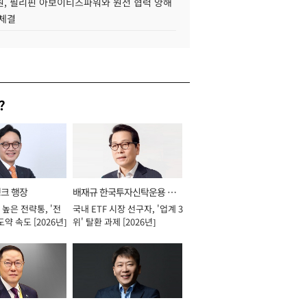
, 필리핀 아보이티즈파워와 원전 협력 양해
 체결
?
뱅크 행장
배재규 한국투자신탁운용 대
높은 전략통, '전
국내 ETF 시장 선구자, '업계 3
표이사 사장
도약 속도 [2026년]
위' 탈환 과제 [2026년]