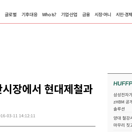
글로벌
기후대응
Who Is?
기업·산업
금융
시장·머니
시민·경
HUFF
판시장에서 현대제철과
삼성전자가 
zHBM 공
솔루션
016-03-11 14:12:11
양대 철강사
마무리 짓