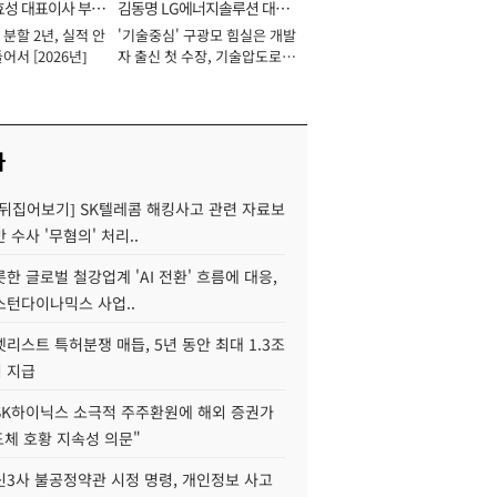
효성 대표이사 부회
김동명 LG에너지솔루션 대표
분할 2년, 실적 안
'기술중심' 구광모 힘실은 개발
이사 사장
어서 [2026년]
자 출신 첫 수장, 기술압도로
경쟁력 확보 사활 [2026년]
사
 뒤집어보기] SK텔레콤 해킹사고 관련 자료보
 수사 '무혐의' 처리..
한 글로벌 철강업계 'AI 전환' 흐름에 대응,
스턴다이나믹스 사업..
리스트 특허분쟁 매듭, 5년 동안 최대 1.3조
 지급
SK하이닉스 소극적 주주환원에 해외 증권가
도체 호황 지속성 의문"
신3사 불공정약관 시정 명령, 개인정보 사고