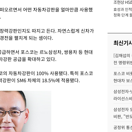
조현상 HS
 떠오르면서 어떤 자동차강판을 얼마만큼 사용했
효성과 인적 
장
정화 단계 들
.
고장력강판인지도 따지고 든다. 자연스럽게 신차가
경전을 펼치게 되는 셈이다.
최신기
급하면서 포스코는 르노삼성차, 쌍용차 등 현대
[김재섭의
차강판 공급을 확대하고 있다.
전 명령위반
코의 자동차강판이 100% 사용됐다. 특히 포스코
포스코 비롯
력강판이 SM6 차체의 18.5%에 적용됐다.
현대차 보
삼성전자·넷
라이선스비
삼성전자 
비판, "반
공정위 통