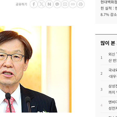
현대백화점그
공유하기
힌 실적 :
8.7% 감소
많이 본
외신 
1
산 반
국내외
2
·대우
삼성전
3
까지
엔비디
4
성전자