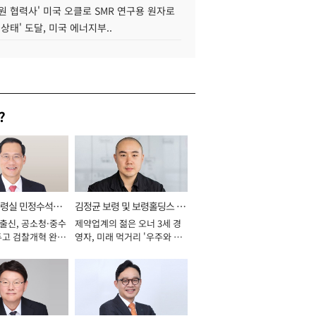
원 협력사' 미국 오클로 SMR 연구용 원자로
 상태' 도달, 미국 에너지부..
?
통령실 민정수석비
김정균 보령 및 보령홀딩스 대
 출신, 공소청·중수
제약업계의 젊은 오너 3세 경
표이사 사장
두고 검찰개혁 완수
영자, 미래 먹거리 '우주와 헬
년]
스케어' 공들여 [2026년]