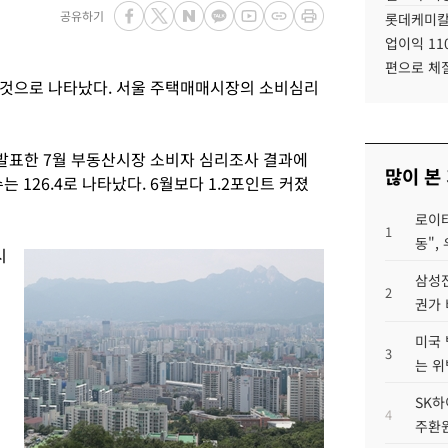
공유하기
롯데케미칼
업이익 11
편으로 체
 것으로 나타났다. 서울 주택매매시장의 소비심리
발표한 7월 부동산시장 소비자 심리조사 결과에
많이 본
126.4로 나타났다. 6월보다 1.2포인트 커졌
로이터
1
동",
시
삼성전
2
권가 
미국 
3
는 위
SK하
4
주환원