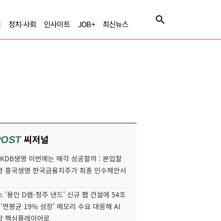
제
정치·사회
인사이트
JOB+
최신뉴스
씨저널
POST
' KDB생명 이번에는 매각 성공할까 : 본입찰
명 흥국생명 한국금융지주가 최종 인수제안서
 '용인 D램-청주 낸드' 신규 팹 건설에 54조
 '연평균 19% 성장' 메모리 수요 대응해 AI
장 핵심플레이어로