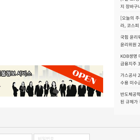
지 장바구
[오늘의 주
라, 코스피
국힘 윤리위
윤리위원 
KDB생명
금융지주 
가스공사 2
수용 미수금
반도체공학
된 규제가 