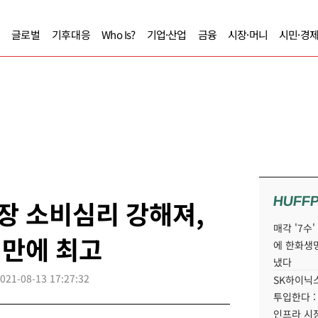
글로벌
기후대응
Who Is?
기업·산업
금융
시장·머니
시민·경
HUFF
장 소비심리 강해져,
매각 '7수
 만에 최고
에 한화생
냈다
021-08-13 17:27:32
SK하이닉스
투입한다 :
인프라 시