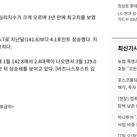
정상호 롯데
LG·현대·삼
장
리지수가 크게 오르며 1년 만에 최고치를 보였
카드사 30년
에 '초집중' 
로 지난달(141.6)보다 4.1포인트 상승했다. 지
최고치다.
최신기
 142.8에서 2.4대책이 나오면서 3월 129.0
농협 폭염과
등한 뒤 상승세를 보이고 있다. [비즈니스포스트 김
호동 "모든
포스코홀딩
매각, 투자
[현장] 컴
장벽 낮춘 
배포금지>
하나투어 '
사업 비중 
[7일 오!