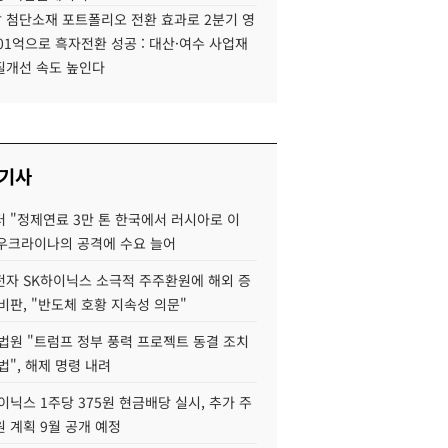
 첨단소재 포트폴리오 전환 효과로 2분기 영
01억으로 흑자전환 성공 : 대산·여수 사업재
질개선 속도 높인다
 기사
 "정제연료 3만 톤 한국에서 러시아로 이
 우크라이나의 공격에 수요 늘어
자 SK하이닉스 소극적 주주환원에 해외 증
비판, "반도체 호황 지속성 의문"
법원 "트럼프 정부 풍력 프로젝트 동결 조치
법", 해제 명령 내려
이닉스 1주당 375원 현금배당 실시, 추가 주
 계획 9월 공개 예정