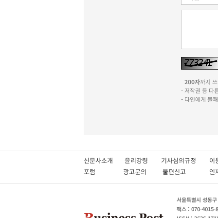
-
200자
까지 쓰실
- 저작권 등 
- 타인에게 불
신문사소개
윤리강령
기사심의규정
이
포럼
광고문의
불편신고
서울특별시 성동구 성
팩스 : 070-4015-
ISSN : 2636-171