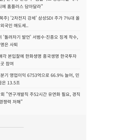
니에 홈플러스 담아달라"
목주] '2차전지 강세' 삼성SDI 주가 7%대 올
 외국인 매도세..
 '돌려차기 발언' 서범수·진종오 징계 착수,
2명은 사퇴
 매각 본입찰에 한화생명 흥국생명 한국투자
3곳 참여
분기 영업이익 6753억으로 66.9% 늘어, 민
은 13.5조
회 "연구개발직 주52시간 유연화 필요, 경직
경쟁력 저해"