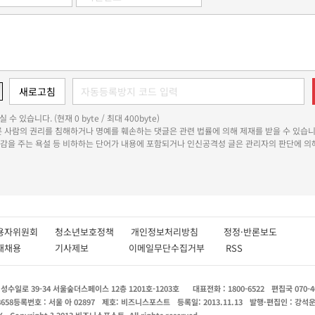
 수 있습니다. (현재 0 byte / 최대 400byte)
다른 사람의 권리를 침해하거나 명예를 훼손하는 댓글은 관련 법률에 의해 제재를 받을 수 있습니
쾌감을 주는 욕설 등 비하하는 단어가 내용에 포함되거나 인신공격성 글은 관리자의 판단에 의해
용자위원회
청소년보호정책
개인정보처리방침
정정·반론보도
인재채용
기사제보
이메일무단수집거부
RSS
수일로 39-34 서울숲더스페이스 12층 1201호-1203호
대표전화 : 1800-6522
편집국 070-4
8658
등록번호 : 서울 아 02897
제호: 비즈니스포스트
등록일: 2013.11.13
발행·편집인 : 강석
X
Copyright ? 2013 비즈니스포스트. All rights reserved.