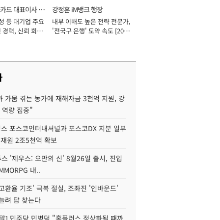
카드 대표이사 사
강정훈 iM뱅크 행장
성 등 대기업 주요
내부 이해도 높은 전략 전문가,
 경력, 신뢰 회복
'전국구 은행' 도약 속도 [2026
[2026년]
년]
사
 가뭄 겪는 농가에 재해자금 3천억 지원, 강
 역량 집중"
스 포스코인터내셔널과 포스코DX 지분 일부
 재원 2조5천억 확보
투스 '제우스: 오만의 신' 8월26일 출시, 진입
MMORPG 내..
고환율 기조' 극복 절실, 조좌진 '인바운드'
늘려 답 찾는다
정말] 민주당 민병덕 "홈플러스 정상화될 때까