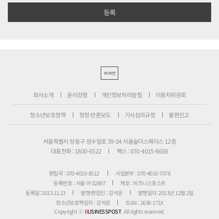
PC버전
회사소개
윤리강령
개인정보처리방침
이용자위원회
청소년보호정책
정정·반론보도
기사심의규정
불편신고
서울특별시 성동구 성수일로 39-34 서울숲더스페이스 12층
대표전화 : 1800-6522
팩스 : 070-4015-8658
편집국 : 070-4010-8512
사업본부 : 070-4010-7078
등록번호 : 서울 아 02897
제호 : 비즈니스포스트
등록일: 2013.11.13
발행·편집인 : 강석운
발행일자: 2013년 12월 2일
청소년보호책임자 : 강석운
ISSN : 2636-171X
Copyright ⓒ
B
USINESSPOST
. All rights reserved.