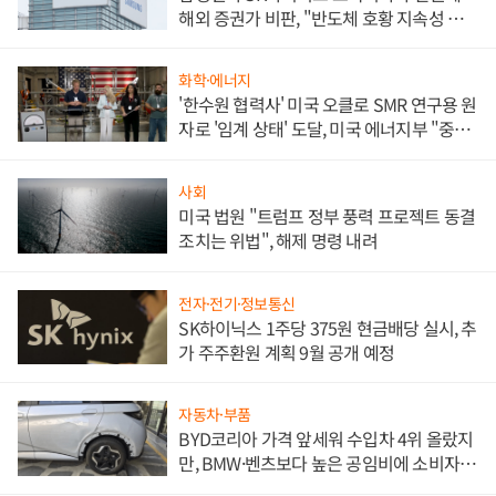
해외 증권가 비판, "반도체 호황 지속성 의
문"
화학·에너지
'한수원 협력사' 미국 오클로 SMR 연구용 원
자로 '임계 상태' 도달, 미국 에너지부 "중요
한 이정표"
사회
미국 법원 "트럼프 정부 풍력 프로젝트 동결
조치는 위법", 해제 명령 내려
전자·전기·정보통신
SK하이닉스 1주당 375원 현금배당 실시, 추
가 주주환원 계획 9월 공개 예정
자동차·부품
BYD코리아 가격 앞세워 수입차 4위 올랐지
만, BMW·벤츠보다 높은 공임비에 소비자
불만 폭발