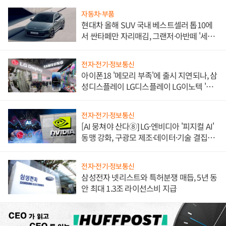
자동차·부품
현대차 올해 SUV 국내 베스트셀러 톱10에
서 싼타페만 자리매김, 그랜저·아반떼 '세단
쌍끌이'로 내수 방어
전자·전기·정보통신
아이폰18 '메모리 부족'에 출시 지연되나, 삼
성디스플레이 LG디스플레이 LG이노텍 '탈
애플' 수익 다각화 속도
전자·전기·정보통신
[AI 뭉쳐야 산다⑧] LG·엔비디아 '피지컬 AI'
동맹 강화, 구광모 제조·데이터·기술 결집
해 종합 로보틱스 기업으로
전자·전기·정보통신
삼성전자 넷리스트와 특허분쟁 매듭, 5년 동
안 최대 1.3조 라이선스비 지급