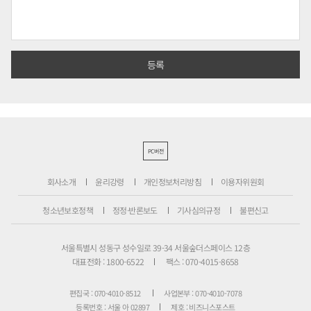
PC버전
회사소개
윤리강령
개인정보처리방침
이용자위원회
청소년보호정책
정정·반론보도
기사심의규정
불편신고
서울특별시 성동구 성수일로 39-34 서울숲더스페이스 12층
대표전화 : 1800-6522
팩스 : 070-4015-8658
편집국 : 070-4010-8512
사업본부 : 070-4010-7078
등록번호 : 서울 아 02897
제호 : 비즈니스포스트