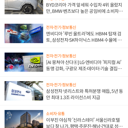
BYD코리아 가격 앞세워 수입차 4위 올랐지
만, BMW·벤츠보다 높은 공임비에 소비자
불만 폭발
전자·전기·정보통신
엔비디아 '루빈 울트라'에도 HBM4 탑재 검
토, 삼성전자·SK하이닉스 HBM4 수율에 주
도권 갈린다
전자·전기·정보통신
[AI 뭉쳐야 산다⑧] LG·엔비디아 '피지컬 AI'
동맹 강화, 구광모 제조·데이터·기술 결집
해 종합 로보틱스 기업으로
전자·전기·정보통신
삼성전자 넷리스트와 특허분쟁 매듭, 5년 동
안 최대 1.3조 라이선스비 지급
소비자·유통
이부진 야심작 '신라스테이' 서울신라호텔
보다 잘 나가, 평택·주문진·해남·건대로 성