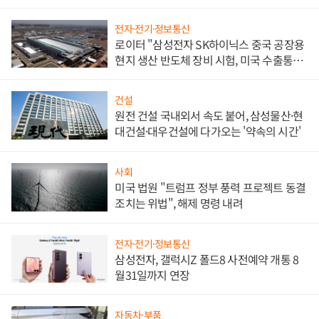
문"
전자·전기·정보통신
로이터 "삼성전자 SK하이닉스 중국 공장용
현지 생산 반도체 장비 시험, 미국 수출통제
대비"
건설
원전 건설 국내외서 속도 붙어, 삼성물산·현
대건설·대우건설에 다가오는 '약속의 시간'
사회
미국 법원 "트럼프 정부 풍력 프로젝트 동결
조치는 위법", 해제 명령 내려
전자·전기·정보통신
삼성전자, 갤럭시Z 폴드8 사전예약 개통 8
월31일까지 연장
자동차·부품