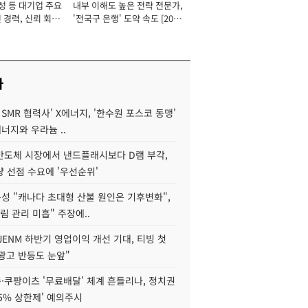
성 등 대기업 주요
내부 이해도 높은 전략 전문가,
 경력, 신뢰 회복
'전국구 은행' 도약 속도 [2026
[2026년]
년]
사
 SMR 협력사' X에너지, '한수원 포스코 동맹'
너지와 우라늄 ..
리반도체 시장에서 낸드플래시보다 D램 부각,
 선점 수요에 '우선순위'
성 "캐나다 초대형 산불 원인은 기후변화",
림 관리 미흡" 주장에..
JENM 하반기 영업이익 개선 기대, 티빙 첫
광고 반등도 눈앞"
·쿠팡이츠 '무료배달' 체계 흔들리나, 정치권
15% 상한제' 예의주시