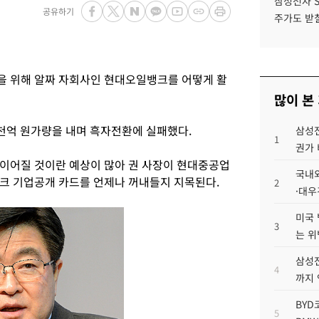
삼성전자 
공유하기
주가도 받칠
을 위해 알짜 자회사인 현대오일뱅크를 어떻게 활
많이 본
천억 원가량을 내며 흑자전환에 실패했다.
삼성전
1
권가 
이어질 것이란 예상이 많아 권 사장이 현대중공업
국내외
크 기업공개 카드를 언제나 꺼내들지 지목된다.
2
·대우
미국 
3
는 위
삼성전
4
까지
BYD
5