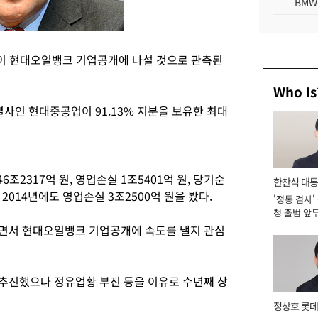
BMW
이 현대오일뱅크 기업공개에 나설 것으로 관측된
Who Is
인 현대중공업이 91.13% 지분을 보유한 최대
2317억 원, 영업손실 1조5401억 원, 당기순
한찬식 대
 2014년에도 영업손실 3조2500억 원을 봤다.
'정통 검사'
서관
청 출범 앞
맡아 [2026
내면서 현대오일뱅크 기업공개에 속도를 낼지 관심
추진했으나 정유업황 부진 등을 이유로 수년째 상
정상호 롯데