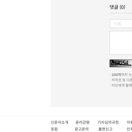
댓글 (0)
-
200자
까지 쓰실
- 저작권 등 
- 타인에게 불
신문사소개
윤리강령
기사심의규정
이
포럼
광고문의
불편신고