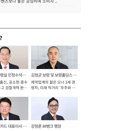
·벤츠보다 높은 공임비에 소비자 ..
?
통령실 민정수석비
김정균 보령 및 보령홀딩스 대
 출신, 공소청·중수
제약업계의 젊은 오너 3세 경
표이사 사장
두고 검찰개혁 완수
영자, 미래 먹거리 '우주와 헬
년]
스케어' 공들여 [2026년]
카드 대표이사 사
강정훈 iM뱅크 행장