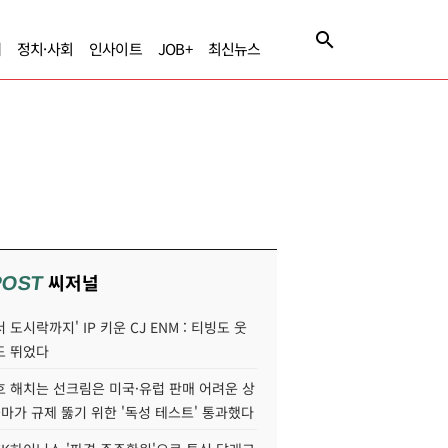
제
정치·사회
인사이트
JOB+
최신뉴스
씨저널
POST
 도시락까지' IP 키운 CJ ENM : 티빙도 웃
도 뛰었다
호 해치는 선크림은 미국·유럽 판매 어려운 상
콜마가 규제 뚫기 위한 '독성 테스트' 통과했다