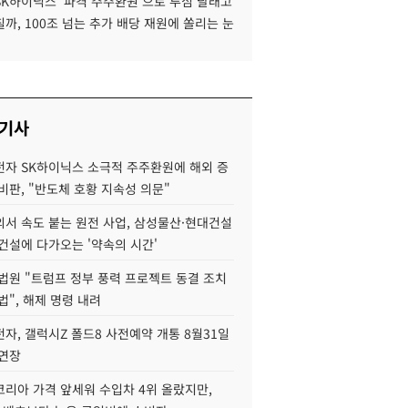
SK하이닉스 '파격 주주환원'으로 투심 달래고
까, 100조 넘는 추가 배당 재원에 쏠리는 눈
 기사
자 SK하이닉스 소극적 주주환원에 해외 증
비판, "반도체 호황 지속성 의문"
서 속도 붙는 원전 사업, 삼성물산·현대건설
건설에 다가오는 '약속의 시간'
법원 "트럼프 정부 풍력 프로젝트 동결 조치
법", 해제 명령 내려
자, 갤럭시Z 폴드8 사전예약 개통 8월31일
 연장
코리아 가격 앞세워 수입차 4위 올랐지만,