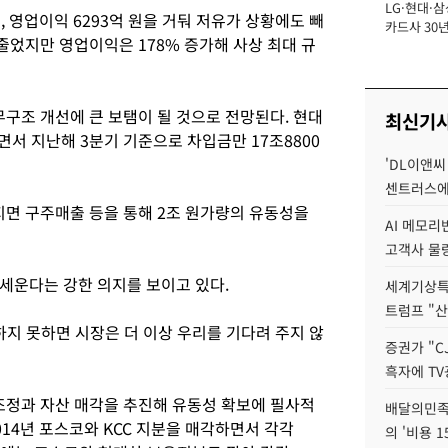
LG·현대·삼
장
, 영업이익 6293억 원을 거둬 저유가 상황에도 빼
카드사 30년
 줄었지만 영업이익은 178% 증가해 사상 최대 규
에 '초집중' 
조 개선에 큰 보탬이 될 것으로 전망된다. 현대
최신기
면서 지난해 3분기 기준으로 차입금만 17조8800
'DL이앤씨
센트러스에
면 구주매출 등을 통해 2조 원가량의 유동성을
AI 메모
고객사 물량
세운다는 강한 의지를 보이고 있다.
세계기상특
트럼프 "산
지 못하면 시장은 더 이상 우리를 기다려 주지 않
증권가 "C
흑자에 TV
정과 자산 매각을 추진해 유동성 확보에 필사적
배달의민족
14년 포스코와 KCC 지분을 매각하면서 각각
의 '비용 