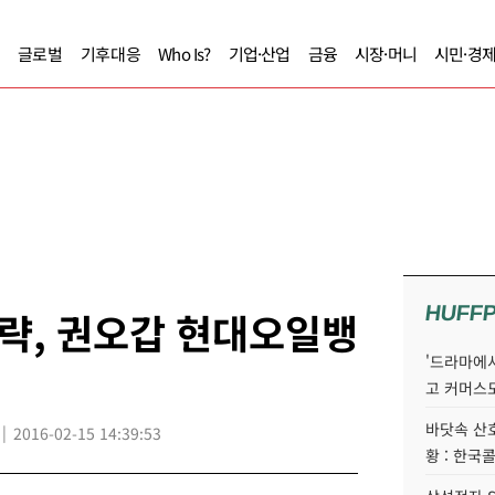
글로벌
기후대응
Who Is?
기업·산업
금융
시장·머니
시민·경
HUFF
략, 권오갑 현대오일뱅
'드라마에서
고 커머스
바닷속 산
2016-02-15 14:39:53
황 : 한국