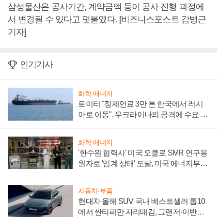
삼성물산은 공사기간, 계약금액 등이 공사 진행 과정에
서 변경될 수 있다고 덧붙였다. [비즈니스포스트 감병근
기자]
인기기사
화학·에너지
로이터 "정제연료 3만 톤 한국에서 러시
아로 이동", 우크라이나의 공격에 수요 늘
어
화학·에너지
'한수원 협력사' 미국 오클로 SMR 연구용
원자로 '임계 상태' 도달, 미국 에너지부
"중요한 이정표"
자동차·부품
현대차 올해 SUV 국내 베스트셀러 톱10
에서 싼타페만 자리매김, 그랜저·아반떼