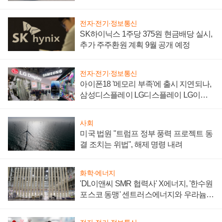
'세단 쌍끌이'로 내수 방어
전자·전기·정보통신
SK하이닉스 1주당 375원 현금배당 실시,
추가 주주환원 계획 9월 공개 예정
전자·전기·정보통신
아이폰18 '메모리 부족'에 출시 지연되나,
삼성디스플레이 LG디스플레이 LG이노
텍 '탈애플' 수익 다각화 속도
사회
미국 법원 "트럼프 정부 풍력 프로젝트 동
결 조치는 위법", 해제 명령 내려
화학·에너지
'DL이앤씨 SMR 협력사' X에너지, '한수원
포스코 동맹' 센트러스에너지와 우라늄
계약 체결