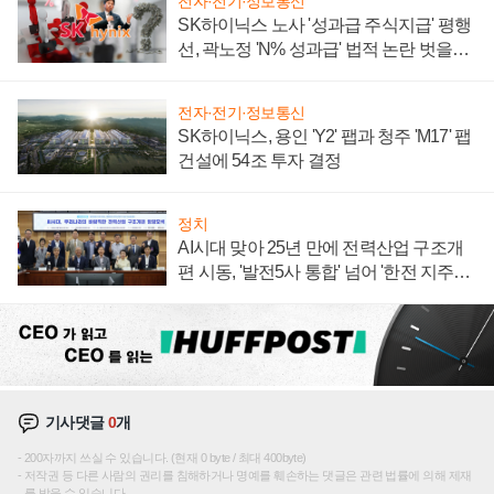
전자·전기·정보통신
SK하이닉스 노사 '성과급 주식지급' 평행
선, 곽노정 'N% 성과급' 법적 논란 벗을지
주목
전자·전기·정보통신
SK하이닉스, 용인 'Y2' 팹과 청주 'M17' 팹
건설에 54조 투자 결정
정치
AI시대 맞아 25년 만에 전력산업 구조개
편 시동, '발전5사 통합' 넘어 '한전 지주사'
재편론도
기사댓글
0
개
200자까지 쓰실 수 있습니다. (현재 0 byte / 최대 400byte)
저작권 등 다른 사람의 권리를 침해하거나 명예를 훼손하는 댓글은 관련 법률에 의해 제재
를 받을 수 있습니다.