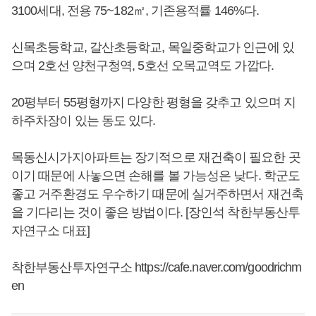
3100세대, 전용 75~182㎡, 기존용적률 146%다.
신목초등학교, 갈산초등학교, 목일중학교가 인근에 있
으며 2호선 양천구청역, 5호선 오목교역도 가깝다.
20평부터 55평형까지 다양한 평형을 갖추고 있으며 지
하주차장이 있는 동도 있다.
목동신시가지아파트는 장기적으로 재건축이 필요한 곳
이기 때문에 사놓으면 손해를 볼 가능성은 낮다. 학군도
좋고 거주환경도 우수하기 때문에 실거주하면서 재건축
을 기다리는 것이 좋은 방법이다. [장인석 착한부동산투
자연구소 대표]
착한부동산투자연구소
https://cafe.naver.com/goodrichm
en