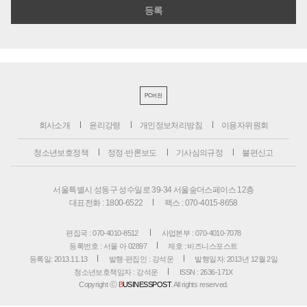
PC버전
회사소개
윤리강령
개인정보처리방침
이용자위원회
청소년보호정책
정정·반론보도
기사심의규정
불편신고
서울특별시 성동구 성수일로 39-34 서울숲더스페이스 12층
대표전화 : 1800-6522
팩스 : 070-4015-8658
편집국 : 070-4010-8512
사업본부 : 070-4010-7078
등록번호 : 서울 아 02897
제호 : 비즈니스포스트
등록일: 2013.11.13
발행·편집인 : 강석운
발행일자: 2013년 12월 2일
청소년보호책임자 : 강석운
ISSN : 2636-171X
Copyright ⓒ
B
USINESSPOST
. All rights reserved.