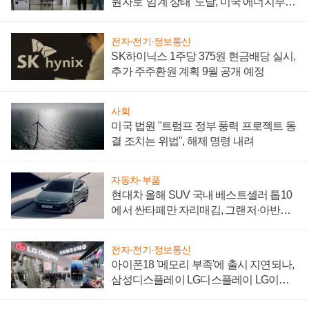
원자로 '임계 상태' 도달, 미국 에너지부
"중요한 이정표"
전자·전기·정보통신
SK하이닉스 1주당 375원 현금배당 실시,
추가 주주환원 계획 9월 공개 예정
사회
미국 법원 "트럼프 정부 풍력 프로젝트 동
결 조치는 위법", 해제 명령 내려
자동차·부품
현대차 올해 SUV 국내 베스트셀러 톱10
에서 싼타페만 자리매김, 그랜저·아반떼
'세단 쌍끌이'로 내수 방어
전자·전기·정보통신
아이폰18 '메모리 부족'에 출시 지연되나,
삼성디스플레이 LG디스플레이 LG이노
텍 '탈애플' 수익 다각화 속도