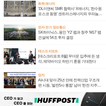
화학·에너지
'DL이앤씨 SMR 협력사' X에너지, '한수원
포스코 동맹' 센트러스에너지와 우라늄
계약 체결
전자·전기·정보통신
SK하이닉스, 용인 'Y2' 팹과 청주 'M17' 팹
건설에 54조 투자 결정
데스크 리포트
[데스크리포트 8월] 무더운 입추에 든 생
각, 제약바이오 하반기 훈풍 기대한다
정치
AI시대 맞아 25년 만에 전력산업 구조개
편 시동, '발전5사 통합' 넘어 '한전 지주사'
재편론도