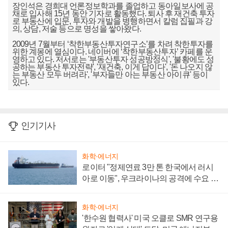
장인석은 경희대 언론정보학과를 졸업하고 동아일보사에 공
채로 입사해 15년 동안 기자로 활동했다. 퇴사 후 재건축 투자
로 부동산에 입문, 투자와 개발을 병행하면서 칼럼 집필과 강
의, 상담, 저술 등으로 명성을 쌓아왔다.
2009년 7월부터 ‘착한부동산투자연구소’를 차려 착한투자를
위한 계몽에 열심이다. 네이버에 ‘착한부동산투자’ 카페를 운
영하고 있다. 저서로는 '부동산투자 성공방정식', '불황에도 성
공하는 부동산 투자전략', '재건축, 이게 답이다', '돈 나오지 않
는 부동산 모두 버려라', '부자들만 아는 부동산 아이큐' 등이
있다.
인기기사
화학·에너지
로이터 "정제연료 3만 톤 한국에서 러시
아로 이동", 우크라이나의 공격에 수요 늘
어
화학·에너지
'한수원 협력사' 미국 오클로 SMR 연구용