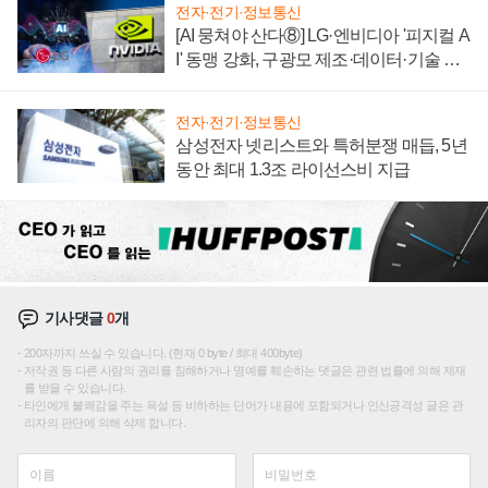
전자·전기·정보통신
[AI 뭉쳐야 산다⑧] LG·엔비디아 '피지컬 A
I' 동맹 강화, 구광모 제조·데이터·기술 결
집해 종합 로보틱스 기업으로
전자·전기·정보통신
삼성전자 넷리스트와 특허분쟁 매듭, 5년
동안 최대 1.3조 라이선스비 지급
기사댓글
0
개
200자까지 쓰실 수 있습니다. (현재 0 byte / 최대 400byte)
저작권 등 다른 사람의 권리를 침해하거나 명예를 훼손하는 댓글은 관련 법률에 의해 제재
를 받을 수 있습니다.
타인에게 불쾌감을 주는 욕설 등 비하하는 단어가 내용에 포함되거나 인신공격성 글은 관
리자의 판단에 의해 삭제 합니다.