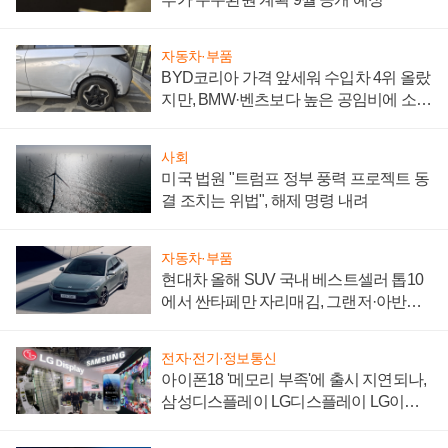
자동차·부품
BYD코리아 가격 앞세워 수입차 4위 올랐
지만, BMW·벤츠보다 높은 공임비에 소비
자 불만 폭발
사회
미국 법원 "트럼프 정부 풍력 프로젝트 동
결 조치는 위법", 해제 명령 내려
자동차·부품
현대차 올해 SUV 국내 베스트셀러 톱10
에서 싼타페만 자리매김, 그랜저·아반떼
'세단 쌍끌이'로 내수 방어
전자·전기·정보통신
아이폰18 '메모리 부족'에 출시 지연되나,
삼성디스플레이 LG디스플레이 LG이노
텍 '탈애플' 수익 다각화 속도