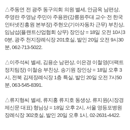
△주동연 전 광주 동구의회 의원 별세, 안금옥 남편상,
주영란 주영남 주민아 주용완(강릉원주대 교수·전 한국
인터넷진흥원 본부장) 주현오(기아자동차 근무) 부친상,
임남섭(플랜트산업협회 상무) 장인상 = 18일 오전 10시3
0분, 광주 천지장례식장 201호실, 발인 20일 오전 9시30
분, 062-713-5022.
△이주석씨 별세, 김용순 남편상, 이은경 이철영(더팩트
정치팀장) 이철승 부친상, 송기원 장인상 = 18일 오후 3
시, 전북 김제장례식장 1층 특실, 발인 20일 오전 7시50
분, 063-545-8391.
△류지형씨 별세, 류지홍 류지호 동생상, 류지원(시장경
제신문 대표) 형님상 = 18일 오후 2시, 서울 영등포병원
장례식장 302호실, 발인 20일 오후 1시, 02-2631-4422.