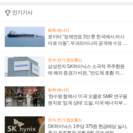
인기기사
화학·에너지
로이터 "정제연료 3만 톤 한국에서 러시
아로 이동", 우크라이나의 공격에 수요 늘
어
전자·전기·정보통신
삼성전자 SK하이닉스 소극적 주주환원
에 해외 증권가 비판, "반도체 호황 지속
성 의문"
화학·에너지
'한수원 협력사' 미국 오클로 SMR 연구용
원자로 '임계 상태' 도달, 미국 에너지부
"중요한 이정표"
전자·전기·정보통신
SK하이닉스 1주당 375원 현금배당 실시,
추가 주주환원 계획 9월 공개 예정