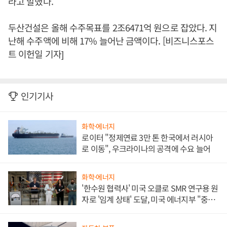
라고 말했다.
두산건설은 올해 수주목표를 2조6471억 원으로 잡았다. 지
난해 수주액에 비해 17% 늘어난 금액이다. [비즈니스포스
트 이헌일 기자]
인기기사
화학·에너지
로이터 "정제연료 3만 톤 한국에서 러시아
로 이동", 우크라이나의 공격에 수요 늘어
화학·에너지
'한수원 협력사' 미국 오클로 SMR 연구용 원
자로 '임계 상태' 도달, 미국 에너지부 "중요
한 이정표"