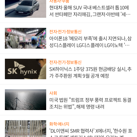
자동차·부품
현대차 올해 SUV 국내 베스트셀러 톱10에
서 싼타페만 자리매김, 그랜저·아반떼 '세단
쌍끌이'로 내수 방어
전자·전기·정보통신
아이폰18 '메모리 부족'에 출시 지연되나, 삼
성디스플레이 LG디스플레이 LG이노텍 '탈
애플' 수익 다각화 속도
전자·전기·정보통신
SK하이닉스 1주당 375원 현금배당 실시, 추
가 주주환원 계획 9월 공개 예정
사회
미국 법원 "트럼프 정부 풍력 프로젝트 동결
조치는 위법", 해제 명령 내려
화학·에너지
'DL이앤씨 SMR 협력사' X에너지, '한수원 포