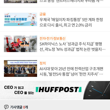
스코 동맹' 센트러스에너지와 우라늄 계약
체결
금융
우체국 '매일이자 파킹통장' 5만 계좌 한정
으로 다시 출시, 최고 연 2.0% 금리
전자·전기·정보통신
SK하이닉스 노사 '성과급 주식 지급' 평행
선, 곽노정 'N% 성과급' 법적 논란 벗을지 주
목
정치
AI시대 맞아 25년 만에 전력산업 구조개편
시동, '발전5사 통합' 넘어 '한전 지주사' 재편
론도
기사댓글
0
개