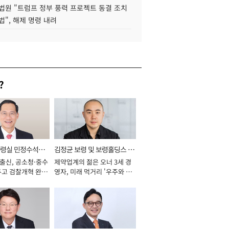
법원 "트럼프 정부 풍력 프로젝트 동결 조치
법", 해제 명령 내려
?
통령실 민정수석비
김정균 보령 및 보령홀딩스 대
 출신, 공소청·중수
제약업계의 젊은 오너 3세 경
표이사 사장
두고 검찰개혁 완수
영자, 미래 먹거리 '우주와 헬
년]
스케어' 공들여 [2026년]