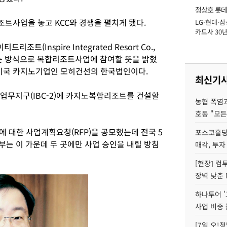
정상호 롯데
트사업을 놓고 KCC와 경쟁을 펼치게 됐다.
LG·현대·삼
장
카드사 30년
에 '초집중' 
트(Inspire Integrated Resort Co.,
자하는 방식으로 복합리조트사업에 참여할 뜻을 밝혔
미국 카지노기업인 모히건선의 한국법인이다.
최신기
업무지구(IBC-2)에 카지노복합리조트를 건설할
농협 폭염과
호동 "모든
 대한 사업계획요청(RFP)을 공모했는데 전국 5
포스코홀딩
부는 이 가운데 두 곳에만 사업 승인을 내릴 방침
매각, 투자
[현장] 컴
장벽 낮춘 
하나투어 '
사업 비중 
[7일 오!