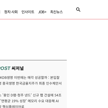
제
정치·사회
인사이트
JOB+
최신뉴스
씨저널
POST
' KDB생명 이번에는 매각 성공할까 : 본입찰
명 흥국생명 한국금융지주가 최종 인수제안서
 '용인 D램-청주 낸드' 신규 팹 건설에 54조
 '연평균 19% 성장' 메모리 수요 대응해 AI
장 핵심플레이어로