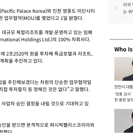
미국 
5
ific Palace Korea)와 인천 영종도 미단시티
는 위
 업무협약(MOU)를 맺었다고 1일 밝혔다.
대규모 복합리조트를 개발·운영하고 있는 임페
national Holdings Ltd.)의 100% 자회사다.
Who Is
2조2520억 원을 투자해 특급호텔과 리조트,
계획을 추진하고 있다.
사업을 추진해보겠다는 차원의 단순한 업무협약일
한찬식 대
직접 투자할지 등 정해진 것은 없다”고 말했다.
'정통 검사'
서관
청 출범 앞
 사업자 승인 결정을 내릴 것으로 기대하고 있
맡아 [2026
승인을 받으면 본격적으로 퍼시픽팰리스코리아와
정했다.