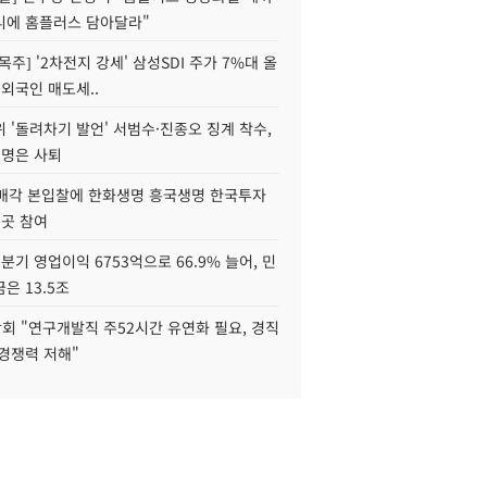
니에 홈플러스 담아달라"
목주] '2차전지 강세' 삼성SDI 주가 7%대 올
 외국인 매도세..
 '돌려차기 발언' 서범수·진종오 징계 착수,
2명은 사퇴
 매각 본입찰에 한화생명 흥국생명 한국투자
3곳 참여
분기 영업이익 6753억으로 66.9% 늘어, 민
은 13.5조
회 "연구개발직 주52시간 유연화 필요, 경직
경쟁력 저해"