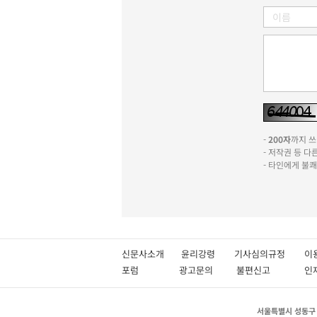
-
200자
까지 쓰실
- 저작권 등 
- 타인에게 불
신문사소개
윤리강령
기사심의규정
이
포럼
광고문의
불편신고
서울특별시 성동구 성