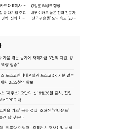
카드 대표이사 사
강정훈 iM뱅크 행장
성 등 대기업 주요
내부 이해도 높은 전략 전문가,
 경력, 신뢰 회복
'전국구 은행' 도약 속도 [2026
[2026년]
년]
사
 가뭄 겪는 농가에 재해자금 3천억 지원, 강
 역량 집중"
스 포스코인터내셔널과 포스코DX 지분 일부
 재원 2조5천억 확보
투스 '제우스: 오만의 신' 8월26일 출시, 진입
MMORPG 내..
고환율 기조' 극복 절실, 조좌진 '인바운드'
늘려 답 찾는다
정말] 민주당 민병덕 "홈플러스 정상화될 때까