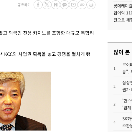
공유하기
롯데케미칼
업이익 11
편으로 체
맺고 외국인 전용 카지노를 포함한 대규모 복합리
많이 본
 KCC와 사업권 획득을 놓고 경쟁을 펼치게 됐
로이터
1
동",
삼성전
2
권가 
'한수
3
'임계
SK하
4
주환원