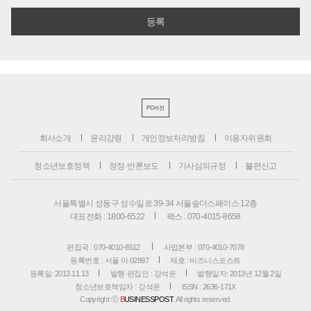
PC버전
회사소개
윤리강령
개인정보처리방침
이용자위원회
청소년보호정책
정정·반론보도
기사심의규정
불편신고
서울특별시 성동구 성수일로 39-34 서울숲더스페이스 12층
대표전화 : 1800-6522
팩스 : 070-4015-8658
편집국 : 070-4010-8512
사업본부 : 070-4010-7078
등록번호 : 서울 아 02897
제호 : 비즈니스포스트
등록일: 2013.11.13
발행·편집인 : 강석운
발행일자: 2013년 12월 2일
청소년보호책임자 : 강석운
ISSN : 2636-171X
Copyright ⓒ
B
USINESSPOST
. All rights reserved.