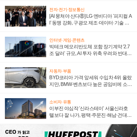
전자·전기·정보통신
[AI 뭉쳐야 산다⑧] LG·엔비디아 '피지컬 A
I' 동맹 강화, 구광모 제조·데이터·기술 결
집해 종합 로보틱스 기업으로
인터넷·게임·콘텐츠
빅테크 메모리반도체 포함 장기계약 '2.7
조 달러' 규모, AI 투자 위축 우려와 반대
신호
자동차·부품
BYD코리아 가격 앞세워 수입차 4위 올랐
지만, BMW·벤츠보다 높은 공임비에 소비
자 불만 폭발
소비자·유통
이부진 야심작 '신라스테이' 서울신라호
텔보다 잘 나가, 평택·주문진·해남·건대로
성장판 더 넓힌다