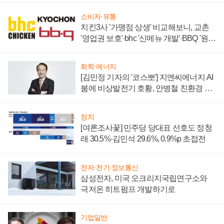
소비자·유통
치킨3사 '가맹점 상생' 비교해보니, 교촌
'영업권 보호'·bhc '신메뉴 개발'·BBQ '원가
부담'
화학·에너지
[김민정 기자의 '코스뽀'] 지엔씨에너지 AI
붐에 비상발전기 호황, 안병철 친환경 에
너지 발전전문기업 향한다
정치
[여론조사꽃] 민주당 당대표 선호도 정청
래 30.5%·김민석 29.6%, 0.9%p 초접전
전자·전기·정보통신
삼성전자, 미국 오크리지국립연구소와
극저온 히트펌프 개발하기로
기업일반