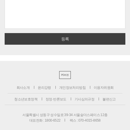
PC버전
회사소개
윤리강령
개인정보처리방침
이용자위원회
청소년보호정책
정정·반론보도
기사심의규정
불편신고
서울특별시 성동구 성수일로 39-34 서울숲더스페이스 12층
대표전화 : 1800-6522
팩스 : 070-4015-8658