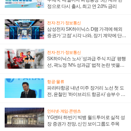
정으로 다시 출시, 최고 연 2.0% 금리
전자·전기·정보통신
삼성전자 SK하이닉스 D램 가격에 해외
증권가 '고점' 시각 나와, 장기 계약에 단점
부각
전자·전기·정보통신
SK하이닉스 노사 '성과급 주식 지급' 평행
선, 곽노정 'N% 성과급' 법적 논란 벗을지
주목
항공·물류
파라타항공 내년 미주 장거리 노선 첫 도
전, 윤철민 '하이브리드 항공사' 승부수 통
할까
인터넷·게임·콘텐츠
YG엔터 하반기 빅뱅 월드투어로 실적 성
장 증권가 전망, 신인 보이그룹도 주목