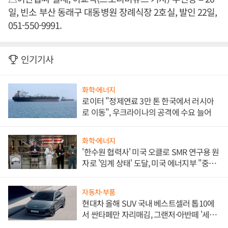
일, 빈소 부산 동래구 대동병원 장례식장 2호실, 발인 22일,
051-550-9991.
인기기사
화학·에너지
로이터 "정제연료 3만 톤 한국에서 러시아
로 이동", 우크라이나의 공격에 수요 늘어
화학·에너지
'한수원 협력사' 미국 오클로 SMR 연구용 원
자로 '임계 상태' 도달, 미국 에너지부 "중요
한 이정표"
자동차·부품
현대차 올해 SUV 국내 베스트셀러 톱10에
서 싼타페만 자리매김, 그랜저·아반떼 '세단
쌍끌이'로 내수 방어