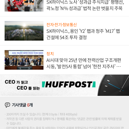
SK하이닉스 노사 '성과급 주식지급' 평행선,
곽노정 'N% 성과급' 법적 논란 벗을지 주목
전자·전기·정보통신
SK하이닉스, 용인 'Y2' 팹과 청주 'M17' 팹
건설에 54조 투자 결정
정치
AI시대 맞아 25년 만에 전력산업 구조개편
시동, '발전5사 통합' 넘어 '한전 지주사' 재편
론도
기사댓글
0
개
200자까지 쓰실 수 있습니다. (현재 0 byte / 최대 400byte)
저작권 등 다른 사람의 권리를 침해하거나 명예를 훼손하는 댓글은 관련 법률에 의해 제재를 받을
수 있습니다.
타인에게 불쾌감을 주는 욕설 등 비하하는 단어가 내용에 포함되거나 인신공격성 글은 관리자의 판