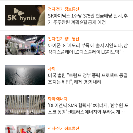
전자·전기·정보통신
SK하이닉스 1주당 375원 현금배당 실시, 추
가 주주환원 계획 9월 공개 예정
전자·전기·정보통신
아이폰18 '메모리 부족'에 출시 지연되나, 삼
성디스플레이 LG디스플레이 LG이노텍 '탈
애플' 수익 다각화 속도
사회
미국 법원 "트럼프 정부 풍력 프로젝트 동결
조치는 위법", 해제 명령 내려
화학·에너지
'DL이앤씨 SMR 협력사' X에너지, '한수원 포
스코 동맹' 센트러스에너지와 우라늄 계약
체결
전자·전기·정보통신