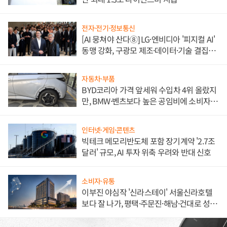
전자·전기·정보통신
[AI 뭉쳐야 산다⑧] LG·엔비디아 '피지컬 AI'
동맹 강화, 구광모 제조·데이터·기술 결집
해 종합 로보틱스 기업으로
자동차·부품
BYD코리아 가격 앞세워 수입차 4위 올랐지
만, BMW·벤츠보다 높은 공임비에 소비자
불만 폭발
인터넷·게임·콘텐츠
빅테크 메모리반도체 포함 장기계약 '2.7조
달러' 규모, AI 투자 위축 우려와 반대 신호
소비자·유통
이부진 야심작 '신라스테이' 서울신라호텔
보다 잘 나가, 평택·주문진·해남·건대로 성
장판 더 넓힌다