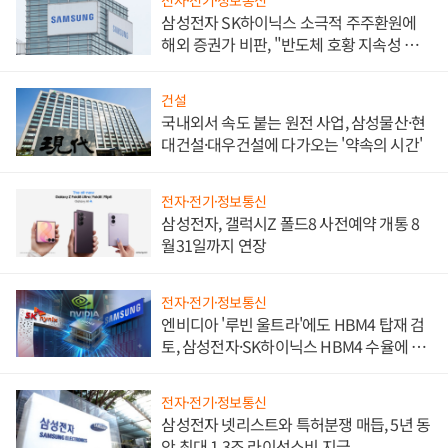
삼성전자 SK하이닉스 소극적 주주환원에
해외 증권가 비판, "반도체 호황 지속성 의
문"
건설
국내외서 속도 붙는 원전 사업, 삼성물산·현
대건설·대우건설에 다가오는 '약속의 시간'
전자·전기·정보통신
삼성전자, 갤럭시Z 폴드8 사전예약 개통 8
월31일까지 연장
전자·전기·정보통신
엔비디아 '루빈 울트라'에도 HBM4 탑재 검
토, 삼성전자·SK하이닉스 HBM4 수율에 주
도권 갈린다
전자·전기·정보통신
삼성전자 넷리스트와 특허분쟁 매듭, 5년 동
안 최대 1.3조 라이선스비 지급