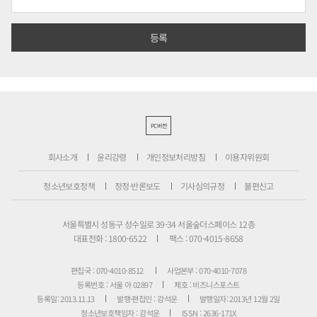
PC버전
회사소개
윤리강령
개인정보처리방침
이용자위원회
청소년보호정책
정정·반론보도
기사심의규정
불편신고
서울특별시 성동구 성수일로 39-34 서울숲더스페이스 12층
대표전화 : 1800-6522
팩스 : 070-4015-8658
편집국 : 070-4010-8512
사업본부 : 070-4010-7078
등록번호 : 서울 아 02897
제호 : 비즈니스포스트
등록일: 2013.11.13
발행·편집인 : 강석운
발행일자: 2013년 12월 2일
청소년보호책임자 : 강석운
ISSN : 2636-171X