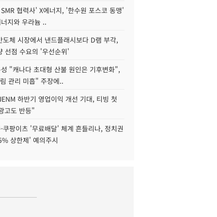
 SMR 협력사' X에너지, '한수원 포스코 동맹'
너지와 우라늄 ..
리반도체 시장에서 낸드플래시보다 D램 부각,
 선점 수요의 '우선순위'
성 "캐나다 초대형 산불 원인은 기후변화",
림 관리 미흡" 주장에..
JENM 하반기 영업이익 개선 기대, 티빙 첫
광고도 반등"
·쿠팡이츠 '무료배달' 체계 흔들리나, 정치권
15% 상한제' 예의주시