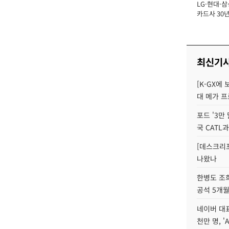
LG·현대·삼
장
카드사 30년
에 '초집중' 
최신기
[K-GX에
대 메가 프
포드 '3만
국 CATL과
[데스크리포
나왔나
한병도 조희
공석 5개월
네이버 대표
천만 명, 'A