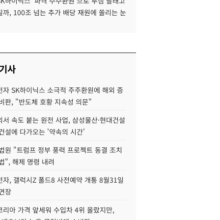
SK하이닉스 '파격 주주환원'으로 투심 달래고
까, 100조 넘는 추가 배당 재원에 쏠리는 눈
 기사
자 SK하이닉스 소극적 주주환원에 해외 증
비판, "반도체 호황 지속성 의문"
서 속도 붙는 원전 사업, 삼성물산·현대건설
건설에 다가오는 '약속의 시간'
법원 "트럼프 정부 풍력 프로젝트 동결 조치
법", 해제 명령 내려
자, 갤럭시Z 폴드8 사전예약 개통 8월31일
 연장
코리아 가격 앞세워 수입차 4위 올랐지만,