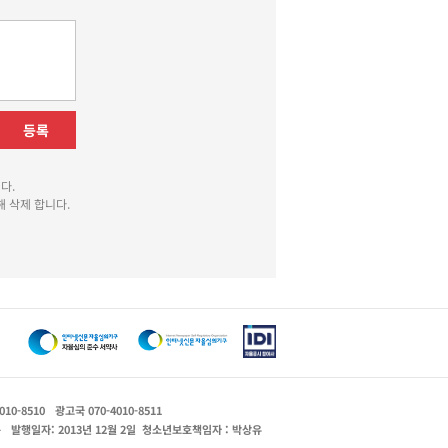
등록
다.
 삭제 합니다.
010-8510
광고국 070-4010-8511
운
발행일자: 2013년 12월 2일
청소년보호책임자 : 박상유