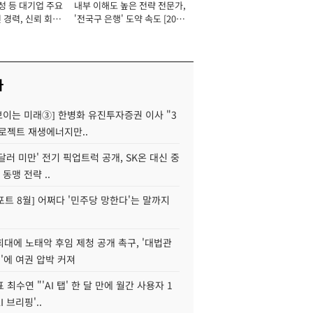
성 등 대기업 주요
내부 이해도 높은 전략 전문가,
 경력, 신뢰 회복
'전국구 은행' 도약 속도 [2026
[2026년]
년]
사
 보이는 미래③] 한병화 유진투자증권 이사 "3
로젝트 재생에너지만..
 달러 미만' 전기 픽업트럭 공개, SK온 대신 중
 동맹 전략 ..
트 8월] 어쩌다 '민주당 망한다'는 말까지
대에 노태악 후임 제청 공개 촉구, '대법관
'에 여권 압박 커져
 최수연 "'AI 탭' 한 달 만에 월간 사용자 1
I 브리핑'..