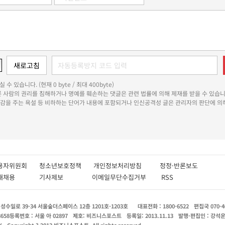
 수 있습니다. (현재 0 byte / 최대 400byte)
다른 사람의 권리를 침해하거나 명예를 훼손하는 댓글은 관련 법률에 의해 제재를 받을 수 있습니
쾌감을 주는 욕설 등 비하하는 단어가 내용에 포함되거나 인신공격성 글은 관리자의 판단에 의해
용자위원회
청소년보호정책
개인정보처리방침
정정·반론보도
인재채용
기사제보
이메일무단수집거부
RSS
수일로 39-34 서울숲더스페이스 12층 1201호-1203호
대표전화 : 1800-6522
편집국 070-4
8658
등록번호 : 서울 아 02897
제호: 비즈니스포스트
등록일: 2013.11.13
발행·편집인 : 강석
X
Copyright ? 2013 비즈니스포스트. All rights reserved.