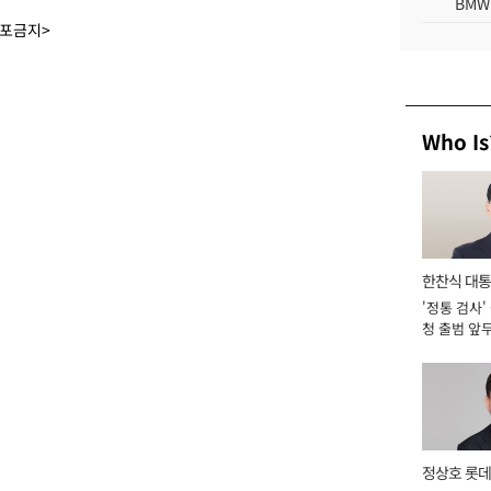
BMW
배포금지>
Who Is
한찬식 대
'정통 검사'
서관
청 출범 앞
맡아 [2026
정상호 롯데