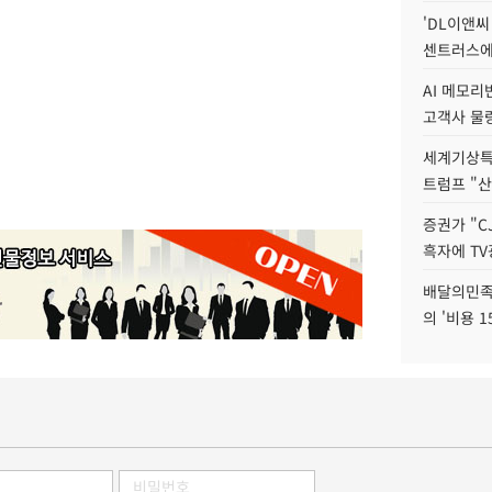
'DL이앤씨
센트러스에
AI 메모
고객사 물량
세계기상특
트럼프 "산
증권가 "C
흑자에 TV
배달의민족
의 '비용 