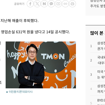
삼성전자 
공유하기
주가도 받칠
 지난해 매출이 후퇴했다.
, 영업손실 631억 원을 냈다고 14일 공시했다.
많이 본
실
삼성전
1
권가 
국내외
공
2
·대우
쟁
미국 
3
는 위
조
삼성전
4
까지
▲ 이진원 티몬 대표이사.
BYD
5