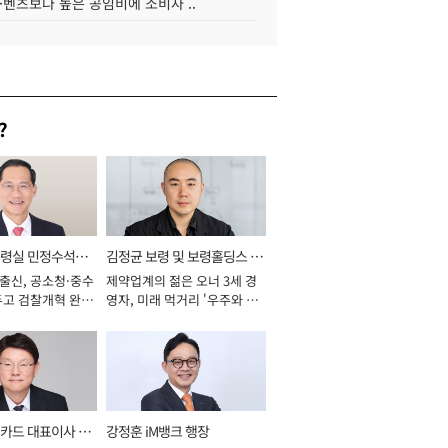
·벤츠보다 높은 공임비에 소비자 ..
?
통령실 민정수석비
김정균 보령 및 보령홀딩스 대
 출신, 공소청·중수
제약업계의 젊은 오너 3세 경
표이사 사장
두고 검찰개혁 완수
영자, 미래 먹거리 '우주와 헬
년]
스케어' 공들여 [2026년]
카드 대표이사 사
강정훈 iM뱅크 행장