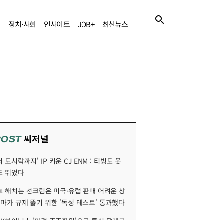
제
정치·사회
인사이트
JOB+
최신뉴스
씨저널
POST
 도시락까지' IP 키운 CJ ENM : 티빙도 웃
도 뛰었다
호 해치는 선크림은 미국·유럽 판매 어려운 상
콜마가 규제 뚫기 위한 '독성 테스트' 통과했다