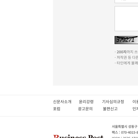
-
200자
까지 쓰실
- 저작권 등 
- 타인에게 불
신문사소개
윤리강령
기사심의규정
이
포럼
광고문의
불편신고
서울특별시 성동구 성
팩스 : 070-4015-
ISSN : 2636-171