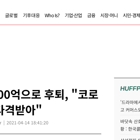
글로벌
기후대응
Who Is?
기업·산업
금융
시장·머니
시민·경
HUFF
00억으로 후퇴, "코로
'드라마에서
타격받아"
고 커머스
바닷속 산
r
2021-04-14 18:41:20
황 : 한국