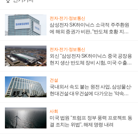
전자·전기·정보통신
삼성전자 SK하이닉스 소극적 주주환원
에 해외 증권가 비판, "반도체 호황 지속
성 의문"
전자·전기·정보통신
외신 "삼성전자 SK하이닉스 중국 공장용
현지 생산 반도체 장비 시험, 미국 수출통
제 대비"
건설
국내외서 속도 붙는 원전 사업, 삼성물산·
현대건설·대우건설에 다가오는 '약속의
시간'
사회
미국 법원 "트럼프 정부 풍력 프로젝트 동
결 조치는 위법", 해제 명령 내려