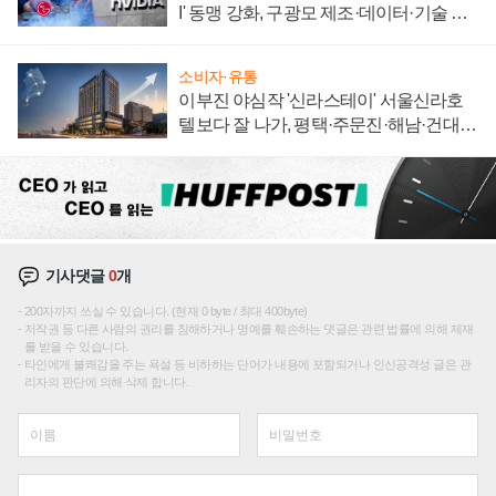
I' 동맹 강화, 구광모 제조·데이터·기술 결
집해 종합 로보틱스 기업으로
소비자·유통
이부진 야심작 '신라스테이' 서울신라호
텔보다 잘 나가, 평택·주문진·해남·건대로
성장판 더 넓힌다
기사댓글
0
개
200자까지 쓰실 수 있습니다. (현재 0 byte / 최대 400byte)
저작권 등 다른 사람의 권리를 침해하거나 명예를 훼손하는 댓글은 관련 법률에 의해 제재
를 받을 수 있습니다.
타인에게 불쾌감을 주는 욕설 등 비하하는 단어가 내용에 포함되거나 인신공격성 글은 관
리자의 판단에 의해 삭제 합니다.