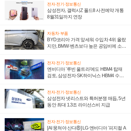
전자·전기·정보통신
삼성전자, 갤럭시Z 폴드8 사전예약 개통
8월31일까지 연장
자동차·부품
BYD코리아 가격 앞세워 수입차 4위 올랐
지만, BMW·벤츠보다 높은 공임비에 소비
자 불만 폭발
전자·전기·정보통신
엔비디아 '루빈 울트라'에도 HBM4 탑재
검토, 삼성전자·SK하이닉스 HBM4 수율
에 주도권 갈린다
전자·전기·정보통신
삼성전자 넷리스트와 특허분쟁 매듭, 5년
동안 최대 1.3조 라이선스비 지급
전자·전기·정보통신
[AI 뭉쳐야 산다⑧] LG·엔비디아 '피지컬 A