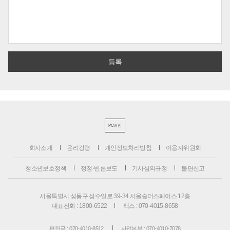
PC버전
회사소개
윤리강령
개인정보처리방침
이용자위원회
청소년보호정책
정정·반론보도
기사심의규정
불편신고
서울특별시 성동구 성수일로 39-34 서울숲더스페이스 12층
대표전화 : 1800-6522
팩스 : 070-4015-8658
편집국 : 070-4010-8512
사업본부 : 070-4010-7078