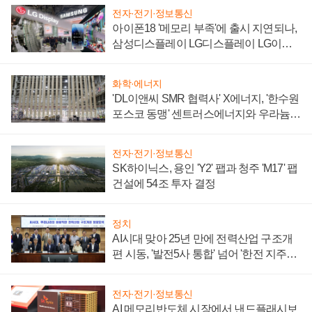
전자·전기·정보통신
아이폰18 '메모리 부족'에 출시 지연되나,
삼성디스플레이 LG디스플레이 LG이노
텍 '탈애플' 수익 다각화 속도
화학·에너지
'DL이앤씨 SMR 협력사' X에너지, '한수원
포스코 동맹' 센트러스에너지와 우라늄
계약 체결
전자·전기·정보통신
SK하이닉스, 용인 'Y2' 팹과 청주 'M17' 팹
건설에 54조 투자 결정
정치
AI시대 맞아 25년 만에 전력산업 구조개
편 시동, '발전5사 통합' 넘어 '한전 지주사'
재편론도
전자·전기·정보통신
AI 메모리반도체 시장에서 낸드플래시보