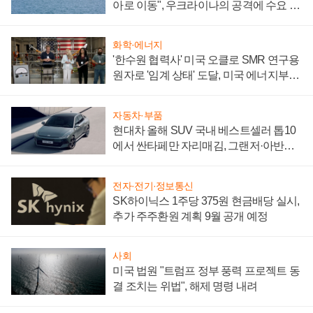
아로 이동", 우크라이나의 공격에 수요 늘
어
화학·에너지
'한수원 협력사' 미국 오클로 SMR 연구용
원자로 '임계 상태' 도달, 미국 에너지부
"중요한 이정표"
자동차·부품
현대차 올해 SUV 국내 베스트셀러 톱10
에서 싼타페만 자리매김, 그랜저·아반떼
'세단 쌍끌이'로 내수 방어
전자·전기·정보통신
SK하이닉스 1주당 375원 현금배당 실시,
추가 주주환원 계획 9월 공개 예정
사회
미국 법원 "트럼프 정부 풍력 프로젝트 동
결 조치는 위법", 해제 명령 내려