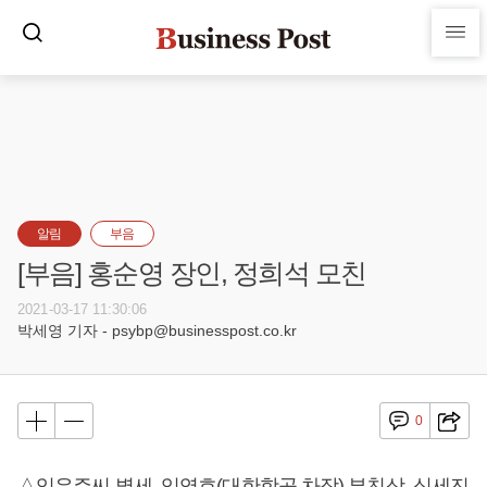
알림
부음
[부음] 홍순영 장인, 정희석 모친
2021-03-17 11:30:06
박세영 기자 - psybp@businesspost.co.kr
0
△임유주씨 별세, 임영호(대한항공 차장) 부친상, 심세진