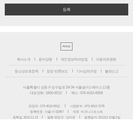
PC버전
회사소개
윤리강령
개인정보처리방침
이용자위원회
청소년보호정책
정정·반론보도
기사심의규정
불편신고
서울특별시 성동구 성수일로 39-34 서울숲더스페이스 12층
대표전화 : 1800-6522
팩스 : 070-4015-8658
편집국 : 070-4010-8512
사업본부 : 070-4010-7078
등록번호 : 서울 아 02897
제호 : 비즈니스포스트
등록일: 2013.11.13
발행·편집인 : 강석운
발행일자: 2013년 12월 2일
청소년보호책임자 : 강석운
ISSN : 2636-171X
Copyright ⓒ
B
USINESSPOST
. All rights reserved.