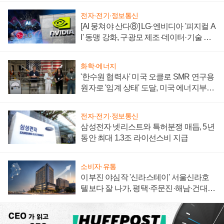
전자·전기·정보통신
[AI 뭉쳐야 산다⑧] LG·엔비디아 '피지컬 A
I' 동맹 강화, 구광모 제조·데이터·기술 결
집해 종합 로보틱스 기업으로
화학·에너지
'한수원 협력사' 미국 오클로 SMR 연구용
원자로 '임계 상태' 도달, 미국 에너지부
"중요한 이정표"
전자·전기·정보통신
삼성전자 넷리스트와 특허분쟁 매듭, 5년
동안 최대 1.3조 라이선스비 지급
소비자·유통
이부진 야심작 '신라스테이' 서울신라호
텔보다 잘 나가, 평택·주문진·해남·건대로
성장판 더 넓힌다