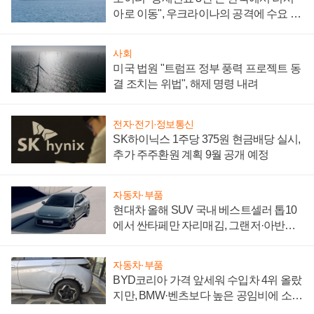
아로 이동", 우크라이나의 공격에 수요 늘
어
사회
미국 법원 "트럼프 정부 풍력 프로젝트 동
결 조치는 위법", 해제 명령 내려
전자·전기·정보통신
SK하이닉스 1주당 375원 현금배당 실시,
추가 주주환원 계획 9월 공개 예정
자동차·부품
현대차 올해 SUV 국내 베스트셀러 톱10
에서 싼타페만 자리매김, 그랜저·아반떼
'세단 쌍끌이'로 내수 방어
자동차·부품
BYD코리아 가격 앞세워 수입차 4위 올랐
지만, BMW·벤츠보다 높은 공임비에 소비
자 불만 폭발