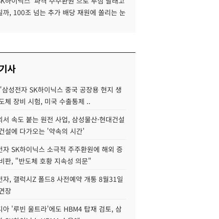
SK하이닉스 '파격 주주환원'으로 투심 달래고
까, 100조 넘는 추가 배당 재원에 쏠리는 눈
 기사
"삼성전자 SK하이닉스 중국 공장용 현지 생
도체 장비 시험, 미국 수출통제 ..
서 속도 붙는 원전 사업, 삼성물산·현대건설
건설에 다가오는 '약속의 시간'
자 SK하이닉스 소극적 주주환원에 해외 증
비판, "반도체 호황 지속성 의문"
자, 갤럭시Z 폴드8 사전예약 개통 8월31일
 연장
아 '루빈 울트라'에도 HBM4 탑재 검토, 삼