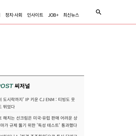
제
정치·사회
인사이트
JOB+
최신뉴스
씨저널
POST
 도시락까지' IP 키운 CJ ENM : 티빙도 웃
도 뛰었다
호 해치는 선크림은 미국·유럽 판매 어려운 상
콜마가 규제 뚫기 위한 '독성 테스트' 통과했다