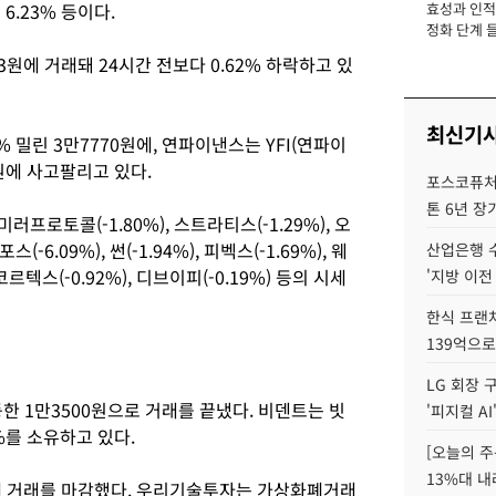
 6.23% 등이다.
효성과 인적 
장
정화 단계 들
3원에 거래돼 24시간 전보다 0.62% 하락하고 있
최신기
% 밀린 3만7770원에, 연파이낸스는 YFI(연파이
 원에 사고팔리고 있다.
포스코퓨처엠
톤 6년 장
러프로토콜(-1.80%), 스트라티스(-1.29%), 오
스(-6.09%), 썬(-1.94%), 피벡스(-1.69%), 웨
산업은행 
 코르텍스(-0.92%), 디브이피(-0.19%) 등의 시세
'지방 이전
한식 프랜
139억으로
LG 회장 
등한 1만3500원으로 거래를 끝냈다. 비덴트는 빗
'피지컬 AI
%를 소유하고 있다.
[오늘의 주
13%대 내
원에 거래를 마감했다. 우리기술투자는 가상화폐거래