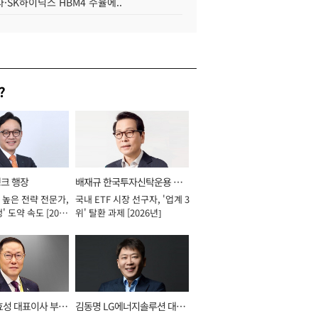
·SK하이닉스 HBM4 수율에..
?
뱅크 행장
배재규 한국투자신탁운용 대
 높은 전략 전문가,
국내 ETF 시장 선구자, '업계 3
표이사 사장
' 도약 속도 [2026
위' 탈환 과제 [2026년]
효성 대표이사 부회
김동명 LG에너지솔루션 대표