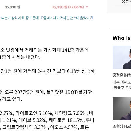
성전자
는 가상화폐 141종 가운데 110종의 시세가 24시간 전보다 올랐다. 31
Who Is
래소 빗썸에서 거래되는 가상화폐 141종 가운데
31종의 시세는 내렸다.
9만1천 원에 거래돼 24시간 전보다 6.18% 상승하
강정훈 iM
내부 이해도
'전국구 은행
% 오른 207만3천 원에, 폴카닷은 1DOT(폴카닷
년]
팔리고 있다.
7%, 라이트코인 5.16%, 체인링크 7.06%, 비
1.21%, 에이브 5.02%, 쎄타토큰 18.15%, 루나
조현상 HS
%, 크립토닷컴체인 3.37%, 이오스 4.57%, 트론