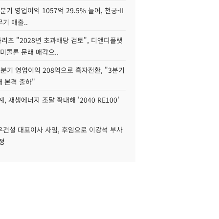
2분기 영업이익 1057억 29.5% 늘어, 천궁-II
기 매출..
화리츠 "2028년 초과배당 검토", 디앤디플랫
미콜론 문래 매각으..
분기 영업이익 208억으로 흑자전환, "3분기
재 본격 출하"
, 재생에너지 조달 확대해 '2040 RE100'
우건설 대표이사 사임, 후임으로 이강석 부사
정