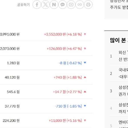
삼성전자 
공유하기
주가도 받칠
많이 본
외신 
1
산 반
국내외
2
·대우
삼성전
3
권가 
삼성전
4
까지
엔비디
5