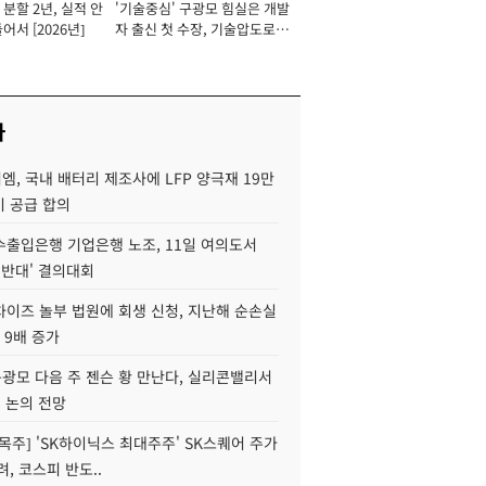
분할 2년, 실적 안
'기술중심' 구광모 힘실은 개발
이사 사장
어서 [2026년]
자 출신 첫 수장, 기술압도로
경쟁력 확보 사활 [2026년]
사
, 국내 배터리 제조사에 LFP 양극재 19만
기 공급 합의
수출입은행 기업은행 노조, 11일 여의도서
 반대' 결의대회
차이즈 놀부 법원에 회생 신청, 지난해 순손실
 9배 증가
구광모 다음 주 젠슨 황 만난다, 실리콘밸리서
' 논의 전망
목주] 'SK하이닉스 최대주주' SK스퀘어 주가
려, 코스피 반도..