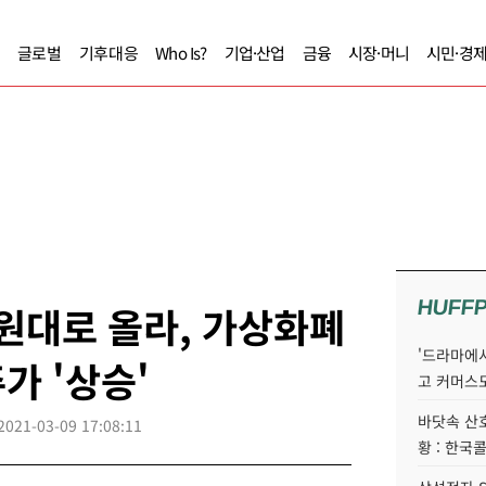
글로벌
기후대응
Who Is?
기업·산업
금융
시장·머니
시민·경
HUFF
 원대로 올라, 가상화폐
'드라마에서
가 '상승'
고 커머스
바닷속 산
2021-03-09 17:08:11
황 : 한국