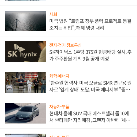
문"
사회
미국 법원 "트럼프 정부 풍력 프로젝트 동결
조치는 위법", 해제 명령 내려
전자·전기·정보통신
SK하이닉스 1주당 375원 현금배당 실시, 추
가 주주환원 계획 9월 공개 예정
화학·에너지
'한수원 협력사' 미국 오클로 SMR 연구용 원
자로 '임계 상태' 도달, 미국 에너지부 "중요
한 이정표"
자동차·부품
현대차 올해 SUV 국내 베스트셀러 톱10에
서 싼타페만 자리매김, 그랜저·아반떼 '세단
쌍끌이'로 내수 방어