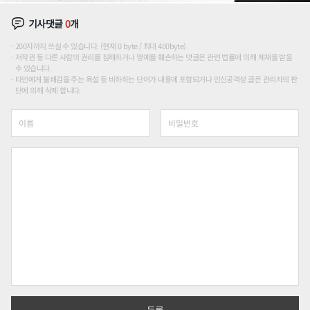
기사댓글
0
개
200자까지 쓰실 수 있습니다. (현재 0 byte / 최대 400byte)
저작권 등 다른 사람의 권리를 침해하거나 명예를 훼손하는 댓글은 관련 법률에 의해 제재를 받을
수 있습니다.
타인에게 불쾌감을 주는 욕설 등 비하하는 단어가 내용에 포함되거나 인신공격성 글은 관리자의 판
단에 의해 삭제 합니다.