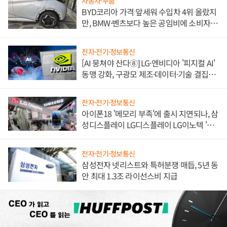
자동차·부품
BYD코리아 가격 앞세워 수입차 4위 올랐지
만, BMW·벤츠보다 높은 공임비에 소비자
불만 폭발
전자·전기·정보통신
[AI 뭉쳐야 산다⑧] LG·엔비디아 '피지컬 AI'
동맹 강화, 구광모 제조·데이터·기술 결집
해 종합 로보틱스 기업으로
전자·전기·정보통신
아이폰18 '메모리 부족'에 출시 지연되나, 삼
성디스플레이 LG디스플레이 LG이노텍 '탈
애플' 수익 다각화 속도
전자·전기·정보통신
삼성전자 넷리스트와 특허분쟁 매듭, 5년 동
안 최대 1.3조 라이선스비 지급