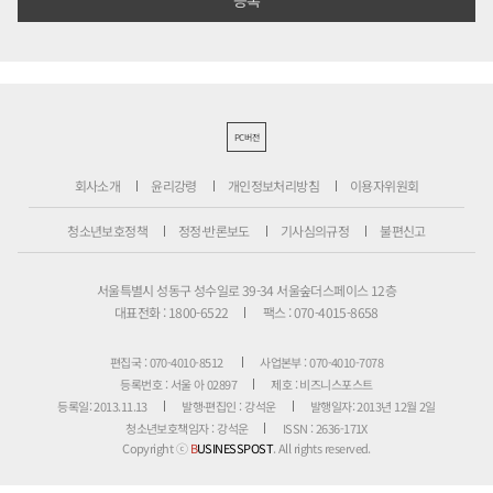
PC버전
회사소개
윤리강령
개인정보처리방침
이용자위원회
청소년보호정책
정정·반론보도
기사심의규정
불편신고
서울특별시 성동구 성수일로 39-34 서울숲더스페이스 12층
대표전화 : 1800-6522
팩스 : 070-4015-8658
편집국 : 070-4010-8512
사업본부 : 070-4010-7078
등록번호 : 서울 아 02897
제호 : 비즈니스포스트
등록일: 2013.11.13
발행·편집인 : 강석운
발행일자: 2013년 12월 2일
청소년보호책임자 : 강석운
ISSN : 2636-171X
Copyright ⓒ
B
USINESSPOST
. All rights reserved.