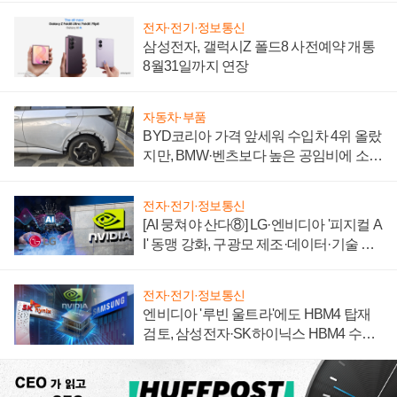
전자·전기·정보통신
삼성전자, 갤럭시Z 폴드8 사전예약 개통
8월31일까지 연장
자동차·부품
BYD코리아 가격 앞세워 수입차 4위 올랐
지만, BMW·벤츠보다 높은 공임비에 소비
자 불만 폭발
전자·전기·정보통신
[AI 뭉쳐야 산다⑧] LG·엔비디아 '피지컬 A
I' 동맹 강화, 구광모 제조·데이터·기술 결
집해 종합 로보틱스 기업으로
전자·전기·정보통신
엔비디아 '루빈 울트라'에도 HBM4 탑재
검토, 삼성전자·SK하이닉스 HBM4 수율
에 주도권 갈린다