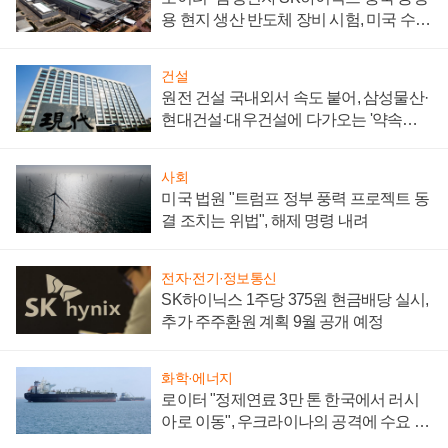
용 현지 생산 반도체 장비 시험, 미국 수출
통제 대비"
건설
원전 건설 국내외서 속도 붙어, 삼성물산·
현대건설·대우건설에 다가오는 '약속의
시간'
사회
미국 법원 "트럼프 정부 풍력 프로젝트 동
결 조치는 위법", 해제 명령 내려
전자·전기·정보통신
SK하이닉스 1주당 375원 현금배당 실시,
추가 주주환원 계획 9월 공개 예정
화학·에너지
로이터 "정제연료 3만 톤 한국에서 러시
아로 이동", 우크라이나의 공격에 수요 늘
어