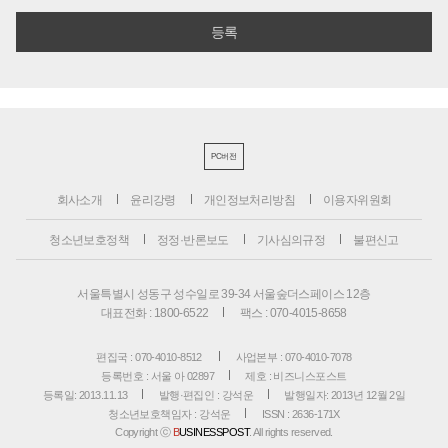
PC버전
회사소개
윤리강령
개인정보처리방침
이용자위원회
청소년보호정책
정정·반론보도
기사심의규정
불편신고
서울특별시 성동구 성수일로 39-34 서울숲더스페이스 12층
대표전화 : 1800-6522
팩스 : 070-4015-8658
편집국 : 070-4010-8512
사업본부 : 070-4010-7078
등록번호 : 서울 아 02897
제호 : 비즈니스포스트
등록일: 2013.11.13
발행·편집인 : 강석운
발행일자: 2013년 12월 2일
청소년보호책임자 : 강석운
ISSN : 2636-171X
Copyright ⓒ
B
USINESSPOST
. All rights reserved.