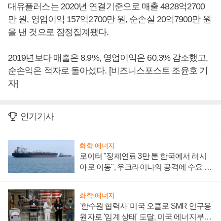
대유플러스는 2020년 연결기준으로 매출 4828억2700
만 원, 영업이익 157억2700만 원, 순손실 20억7900만 원
을 낸 것으로 잠정집계됐다.
2019년보다 매출은 8.9%, 영업이익은 60.3% 감소했고,
순손익은 적자로 돌아섰다. [비즈니스포스트 조윤호 기
자]
인기기사
화학·에너지
로이터 "정제연료 3만 톤 한국에서 러시
아로 이동", 우크라이나의 공격에 수요 늘
어
화학·에너지
'한수원 협력사' 미국 오클로 SMR 연구용
원자로 '임계 상태' 도달, 미국 에너지부