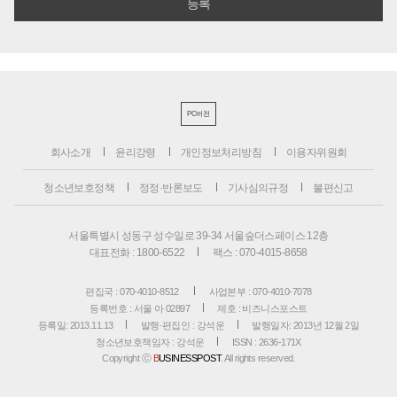
PC버전
회사소개
윤리강령
개인정보처리방침
이용자위원회
청소년보호정책
정정·반론보도
기사심의규정
불편신고
서울특별시 성동구 성수일로 39-34 서울숲더스페이스 12층
대표전화 : 1800-6522
팩스 : 070-4015-8658
편집국 : 070-4010-8512
사업본부 : 070-4010-7078
등록번호 : 서울 아 02897
제호 : 비즈니스포스트
등록일: 2013.11.13
발행·편집인 : 강석운
발행일자: 2013년 12월 2일
청소년보호책임자 : 강석운
ISSN : 2636-171X
Copyright ⓒ
B
USINESSPOST
. All rights reserved.