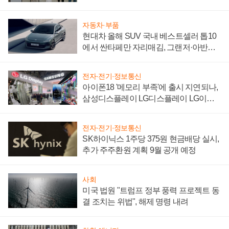
"중요한 이정표"
자동차·부품
현대차 올해 SUV 국내 베스트셀러 톱10
에서 싼타페만 자리매김, 그랜저·아반떼
'세단 쌍끌이'로 내수 방어
전자·전기·정보통신
아이폰18 '메모리 부족'에 출시 지연되나,
삼성디스플레이 LG디스플레이 LG이노
텍 '탈애플' 수익 다각화 속도
전자·전기·정보통신
SK하이닉스 1주당 375원 현금배당 실시,
추가 주주환원 계획 9월 공개 예정
사회
미국 법원 "트럼프 정부 풍력 프로젝트 동
결 조치는 위법", 해제 명령 내려