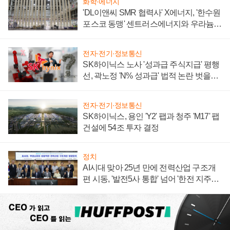
화학·에너지
'DL이앤씨 SMR 협력사' X에너지, '한수원
포스코 동맹' 센트러스에너지와 우라늄
계약 체결
전자·전기·정보통신
SK하이닉스 노사 '성과급 주식지급' 평행
선, 곽노정 'N% 성과급' 법적 논란 벗을지
주목
전자·전기·정보통신
SK하이닉스, 용인 'Y2' 팹과 청주 'M17' 팹
건설에 54조 투자 결정
정치
AI시대 맞아 25년 만에 전력산업 구조개
편 시동, '발전5사 통합' 넘어 '한전 지주사'
재편론도