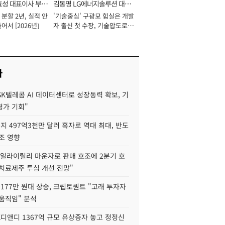
효성 대표이사 부회
김동명 LG에너지솔루션 대표
분할 2년, 실적 안
'기술중심' 구광모 힘실은 개발
이사 사장
어서 [2026년]
자 출신 첫 수장, 기술압도로
경쟁력 확보 사활 [2026년]
사
SK텔레콤 AI 데이터센터로 성장동력 확보, 기
평가 기회"
지 497억3천만 달러 흑자로 역대 최대, 반도
조 영향
"일라이릴리 마운자로 판매 호조에 2분기 호
치료제주 투심 개선 전망"
177만 원대 상승, 크립토퀀트 "고래 투자자
움직임" 분석
K디앤디 1367억 규모 유상증자 놓고 정정신