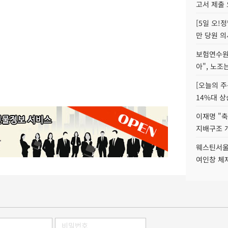
고서 제출
[5일 오!
만 당원 의
보험연수원장
아", 노조
[오늘의 주
14%대 상
이재명 "축
지배구조 
웨스틴서울파
여인창 체제