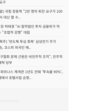
 요구
정말] 국힘 장동혁 "2만 명의 퇴진 요구가 100
사 대신 할 수..
 하태경 "AI 합작법인 투자 금융위가 막
는 "초법적 강행" 대립
목주] '반도체 투심 회복' 삼성전기 주가
승, 코스피 외국인 매..
구협회 문제 근원은 비민주적 조직", 민주적
개혁 당부
르나스 재개관 1년도 안돼 '투숙율 90%',
에서 호텔사업 순항..