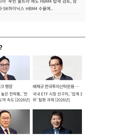
아 '루빈 울트라'에도 HBM4 탑재 검토, 삼
·SK하이닉스 HBM4 수율에..
?
뱅크 행장
배재규 한국투자신탁운용 대
높은 전략통, '전
국내 ETF 시장 선구자, '업계 3
표이사 사장
도약 속도 [2026년]
위' 탈환 과제 [2026년]