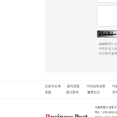
-
200자
까지 쓰실
- 저작권 등 
- 타인에게 불
신문사소개
윤리강령
기사심의규정
이
포럼
광고문의
불편신고
서울특별시 성동구 성
팩스 : 070-4015-
ISSN : 2636-171