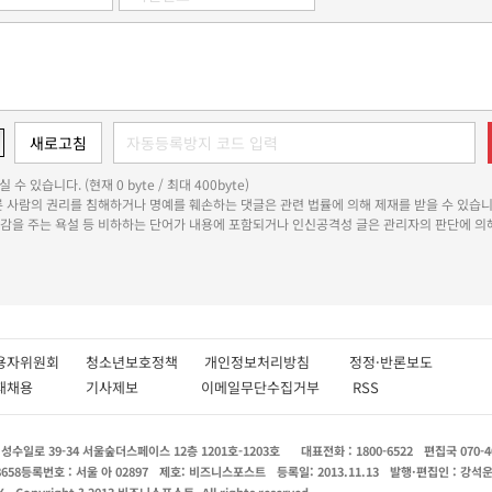
 수 있습니다. (현재 0 byte / 최대 400byte)
다른 사람의 권리를 침해하거나 명예를 훼손하는 댓글은 관련 법률에 의해 제재를 받을 수 있습니
쾌감을 주는 욕설 등 비하하는 단어가 내용에 포함되거나 인신공격성 글은 관리자의 판단에 의해
용자위원회
청소년보호정책
개인정보처리방침
정정·반론보도
인재채용
기사제보
이메일무단수집거부
RSS
수일로 39-34 서울숲더스페이스 12층 1201호-1203호
대표전화 : 1800-6522
편집국 070-4
8658
등록번호 : 서울 아 02897
제호: 비즈니스포스트
등록일: 2013.11.13
발행·편집인 : 강석
X
Copyright ? 2013 비즈니스포스트. All rights reserved.