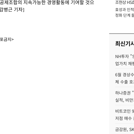
공제조합의 지속가능한 경영활동에 기여할 것으
조현상 HS
감병근 기자]
효성과 인적 
장
정화 단계 들
배포금지>
최신기
NH투자 "
업가치 재
6월 경상수
체 수출 호
하나증권 
실적, 비만
비트코인 9
저점 매수 
금감원, S