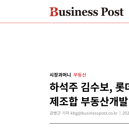
시장과머니
부동산
하석주 김수보, 
제조합 부동산개발
감병근 기자 kbg@businesspost.co.kr
202