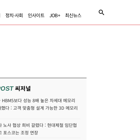
제
정치·사회
인사이트
JOB+
최신뉴스
씨저널
POST
HBM5보다 성능 8배 높은 차세대 메모리
개했다 : 고객 맞춤형 설계 가능한 3D 메모리
 노사 협상 희비 갈렸다 : 현대제철 임단협
고 포스코는 조정 연장