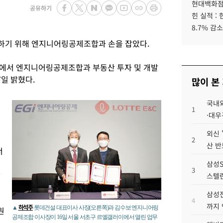
현대백화점그
공유하기
힌 실적 :
8.7% 감소
하기 위해 엔지니어링공제조합과 손을 잡았다.
리에서 엔지니어링공제조합과 부동산 투자 및 개발
일 밝혔다.
많이 본
국내외
1
·대우
외신 
2
산 반
너
삼성S
3
산
스텔란
삼성전
4
까지
하석주
▲
롯데건설 대표이사 사장(오른쪽)과 김수보 엔지니어링
원
공제조합 이사장이 16일 서울 서초구 르엘갤러이에서 열린 업무
억