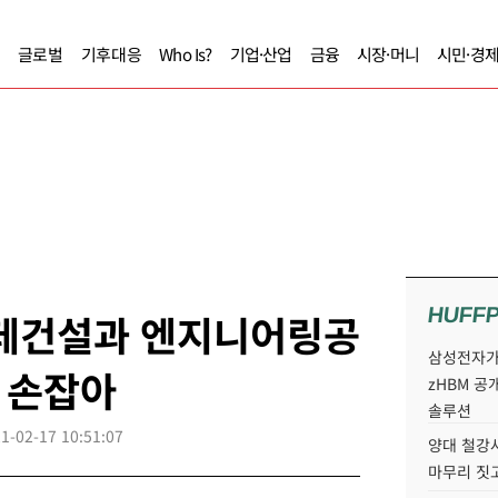
글로벌
기후대응
Who Is?
기업·산업
금융
시장·머니
시민·경
HUFF
롯데건설과 엔지니어링공
삼성전자가 
 손잡아
zHBM 공
솔루션
1-02-17 10:51:07
양대 철강사
마무리 짓