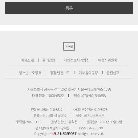
PC버전
회사소개
윤리강령
개인정보처리방침
이용자위원회
청소년보호정책
정정·반론보도
기사심의규정
불편신고
서울특별시 성동구 성수일로 39-34 서울숲더스페이스 12층
대표전화 : 1800-6522
팩스 : 070-4015-8658
편집국 : 070-4010-8512
사업본부 : 070-4010-7078
등록번호 : 서울 아 02897
제호 : 비즈니스포스트
등록일: 2013.11.13
발행·편집인 : 강석운
발행일자: 2013년 12월 2일
청소년보호책임자 : 강석운
ISSN : 2636-171X
Copyright ⓒ
B
USINESSPOST
. All rights reserved.