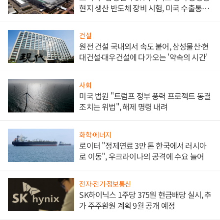
현지 생산 반도체 장비 시험, 미국 수출통제
대비"
건설
원전 건설 국내외서 속도 붙어, 삼성물산·현
대건설·대우건설에 다가오는 '약속의 시간'
사회
미국 법원 "트럼프 정부 풍력 프로젝트 동결
조치는 위법", 해제 명령 내려
화학·에너지
로이터 "정제연료 3만 톤 한국에서 러시아
로 이동", 우크라이나의 공격에 수요 늘어
전자·전기·정보통신
SK하이닉스 1주당 375원 현금배당 실시, 추
가 주주환원 계획 9월 공개 예정