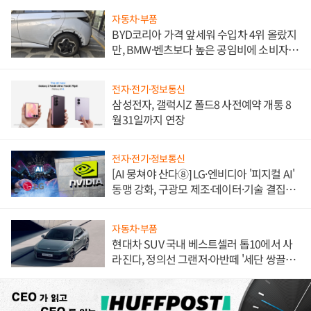
자동차·부품
BYD코리아 가격 앞세워 수입차 4위 올랐지
만, BMW·벤츠보다 높은 공임비에 소비자
불만 폭발
전자·전기·정보통신
삼성전자, 갤럭시Z 폴드8 사전예약 개통 8
월31일까지 연장
전자·전기·정보통신
[AI 뭉쳐야 산다⑧] LG·엔비디아 '피지컬 AI'
동맹 강화, 구광모 제조·데이터·기술 결집
해 종합 로보틱스 기업으로
자동차·부품
현대차 SUV 국내 베스트셀러 톱10에서 사
라진다, 정의선 그랜저·아반떼 '세단 쌍끌
이'로 내수 방어