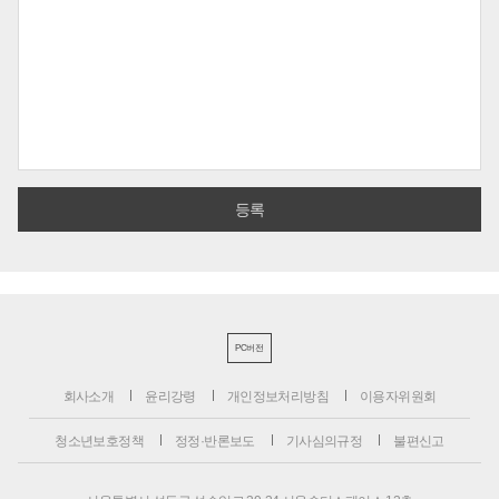
PC버전
회사소개
윤리강령
개인정보처리방침
이용자위원회
청소년보호정책
정정·반론보도
기사심의규정
불편신고