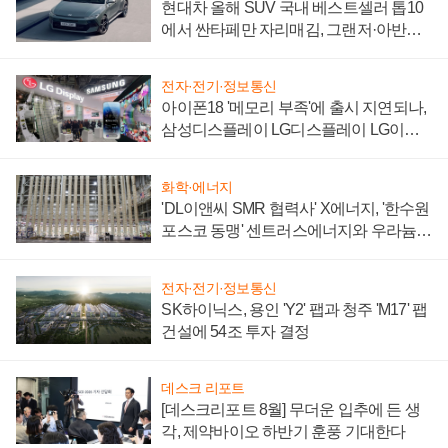
현대차 올해 SUV 국내 베스트셀러 톱10
에서 싼타페만 자리매김, 그랜저·아반떼
'세단 쌍끌이'로 내수 방어
전자·전기·정보통신
아이폰18 '메모리 부족'에 출시 지연되나,
삼성디스플레이 LG디스플레이 LG이노
텍 '탈애플' 수익 다각화 속도
화학·에너지
'DL이앤씨 SMR 협력사' X에너지, '한수원
포스코 동맹' 센트러스에너지와 우라늄
계약 체결
전자·전기·정보통신
SK하이닉스, 용인 'Y2' 팹과 청주 'M17' 팹
건설에 54조 투자 결정
데스크 리포트
[데스크리포트 8월] 무더운 입추에 든 생
각, 제약바이오 하반기 훈풍 기대한다