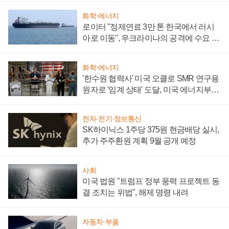
화학·에너지
로이터 "정제연료 3만 톤 한국에서 러시
아로 이동", 우크라이나의 공격에 수요 늘
어
화학·에너지
'한수원 협력사' 미국 오클로 SMR 연구용
원자로 '임계 상태' 도달, 미국 에너지부
"중요한 이정표"
전자·전기·정보통신
SK하이닉스 1주당 375원 현금배당 실시,
추가 주주환원 계획 9월 공개 예정
사회
미국 법원 "트럼프 정부 풍력 프로젝트 동
결 조치는 위법", 해제 명령 내려
자동차·부품