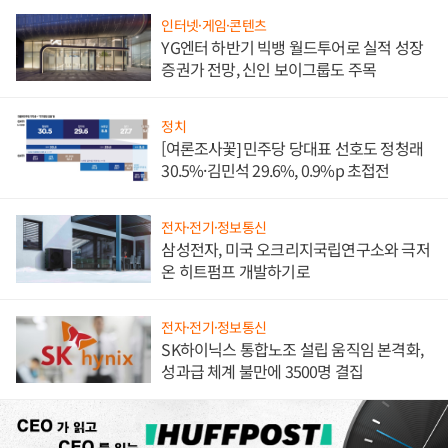
인터넷·게임·콘텐츠
YG엔터 하반기 빅뱅 월드투어로 실적 성장
증권가 전망, 신인 보이그룹도 주목
정치
[여론조사꽃] 민주당 당대표 선호도 정청래
30.5%·김민석 29.6%, 0.9%p 초접전
전자·전기·정보통신
삼성전자, 미국 오크리지국립연구소와 극저
온 히트펌프 개발하기로
전자·전기·정보통신
SK하이닉스 통합노조 설립 움직임 본격화,
성과급 체계 불만에 3500명 결집