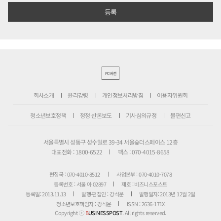
PC버전
회사소개
윤리강령
개인정보처리방침
이용자위원회
청소년보호정책
정정·반론보도
기사심의규정
불편신고
서울특별시 성동구 성수일로 39-34 서울숲더스페이스 12층
대표전화 : 1800-6522
팩스 : 070-4015-8658
편집국 : 070-4010-8512
사업본부 : 070-4010-7078
등록번호 : 서울 아 02897
제호 : 비즈니스포스트
등록일: 2013.11.13
발행·편집인 : 강석운
발행일자: 2013년 12월 2일
청소년보호책임자 : 강석운
ISSN : 2636-171X
Copyright ⓒ
B
USINESSPOST
. All rights reserved.