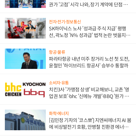
권가 '고점' 시각 나와, 장기 계약에 단점 부
각
전자·전기·정보통신
SK하이닉스 노사 '성과급 주식 지급' 평행
선, 곽노정 'N% 성과급' 법적 논란 벗을지 주
목
항공·물류
파라타항공 내년 미주 장거리 노선 첫 도전,
윤철민 '하이브리드 항공사' 승부수 통할까
소비자·유통
치킨3사 '가맹점 상생' 비교해보니, 교촌 '영
업권 보호'·bhc '신메뉴 개발'·BBQ '원가 부
담'
화학·에너지
[김민정 기자의 '코스뽀'] 지엔씨에너지 AI 붐
에 비상발전기 호황, 안병철 친환경 에너지
발전전문기업 향한다