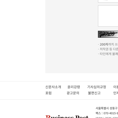
-
200자
까지 쓰실
- 저작권 등 
- 타인에게 불
신문사소개
윤리강령
기사심의규정
이
포럼
광고문의
불편신고
서울특별시 성동구 성
팩스 : 070-4015-
ISSN : 2636-171