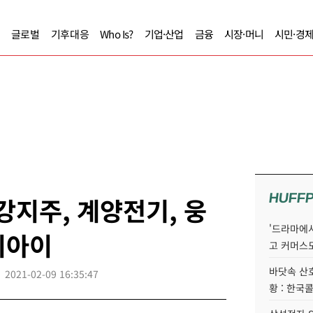
글로벌
기후대응
Who Is?
기업·산업
금융
시장·머니
시민·경
HUFF
강지주, 계양전기, 웅
'드라마에서
치아이
고 커머스
바닷속 산
2021-02-09 16:35:47
황 : 한국