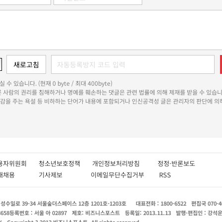
 수 있습니다. (현재 0 byte / 최대 400byte)
다른 사람의 권리를 침해하거나 명예를 훼손하는 댓글은 관련 법률에 의해 제재를 받을 수 있습니
쾌감을 주는 욕설 등 비하하는 단어가 내용에 포함되거나 인신공격성 글은 관리자의 판단에 의해
용자위원회
청소년보호정책
개인정보처리방침
정정·반론보도
인재채용
기사제보
이메일무단수집거부
RSS
수일로 39-34 서울숲더스페이스 12층 1201호-1203호
대표전화 : 1800-6522
편집국 070-4
8658
등록번호 : 서울 아 02897
제호: 비즈니스포스트
등록일: 2013.11.13
발행·편집인 : 강석
X
Copyright ? 2013 비즈니스포스트. All rights reserved.