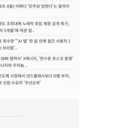
트 8월] 어쩌다 '민주당 망한다'는 말까지
병도 조희대에 노태악 후임 제청 공개 촉구,
석 5개월'에 여권 압..
 최수연 "'AI 탭' 한 달 만에 월간 사용자 1
I 브리핑'..
 SMR 협력사' X에너지, '한수원 포스코 동맹'
너지와 우라늄 ..
리반도체 시장에서 낸드플래시보다 D램 부각,
 선점 수요의 '우선순위'