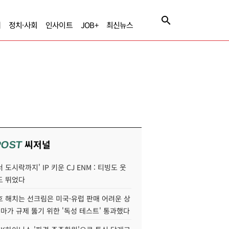
제
정치·사회
인사이트
JOB+
최신뉴스
씨저널
POST
 도시락까지' IP 키운 CJ ENM : 티빙도 웃
도 뛰었다
호 해치는 선크림은 미국·유럽 판매 어려운 상
콜마가 규제 뚫기 위한 '독성 테스트' 통과했다