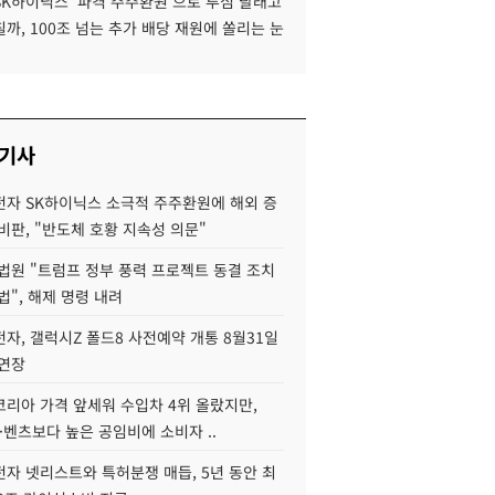
SK하이닉스 '파격 주주환원'으로 투심 달래고
까, 100조 넘는 추가 배당 재원에 쏠리는 눈
 기사
자 SK하이닉스 소극적 주주환원에 해외 증
비판, "반도체 호황 지속성 의문"
법원 "트럼프 정부 풍력 프로젝트 동결 조치
법", 해제 명령 내려
자, 갤럭시Z 폴드8 사전예약 개통 8월31일
 연장
코리아 가격 앞세워 수입차 4위 올랐지만,
·벤츠보다 높은 공임비에 소비자 ..
자 넷리스트와 특허분쟁 매듭, 5년 동안 최