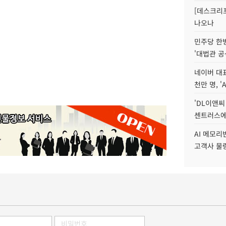
[데스크리포
나오나
민주당 한
'대법관 공
네이버 대표
천만 명, 'A
'DL이앤씨
센트러스에
AI 메모
고객사 물량