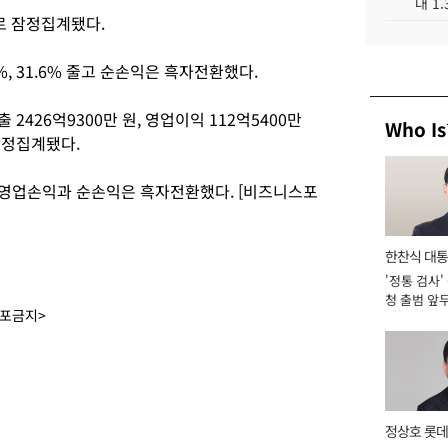
대 1
으로 잠정집계됐다.
%, 31.6% 줄고 순손익은 흑자전환했다.
2426억9300만 원, 영업이익 112억5400만
Who Is
 잠정집계됐다.
고 영업손익과 순손익은 흑자전환했다. [비즈니스포
한찬식 대
'정통 검사'
서관
청 출범 앞
배포금지>
맡아 [2026
정상호 롯데