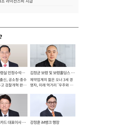
.3조 라이선스비 지급
?
통령실 민정수석비
김정균 보령 및 보령홀딩스 대
 출신, 공소청·중수
제약업계의 젊은 오너 3세 경
표이사 사장
두고 검찰개혁 완수
영자, 미래 먹거리 '우주와 헬
년]
스케어' 공들여 [2026년]
카드 대표이사 사
강정훈 iM뱅크 행장