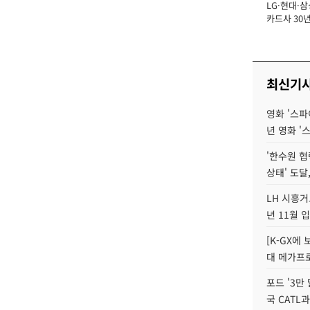
LG·현대·삼
장
카드사 30년
에 '초집중' 
최신기
영화 '스파
년 영화 '
'한수원 협
상태' 도달,
LH 시흥거
년 11월 
[K-GX에
대 메가프
포드 '3만
국 CATL과