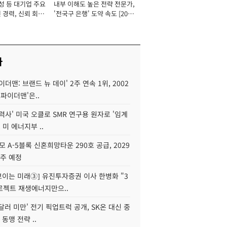
성 등 대기업 주요
내부 이해도 높은 전략 전문가,
 경력, 신뢰 회복
'전국구 은행' 도약 속도 [2026
[2026년]
년]
사
이더맨: 브랜드 뉴 데이' 2주 연속 1위, 2002
스파이더맨'은..
력사' 미국 오클로 SMR 연구용 원자로 '임계
 미 에너지부 ..
모 A-5블록 신혼희망타운 290호 공급, 2029
입주 예정
 보이는 미래③] 유진투자증권 이사 한병화 "3
로젝트 재생에너지만으..
 달러 미만' 전기 픽업트럭 공개, SK온 대신 중
 동맹 전략 ..