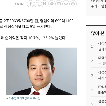
삼성전자 
공유하기
주가도 받칠
2조3063억5700만 원, 영업이익 699억1100
으로 잠정집계됐다고 9일 공시했다.
많이 본
 순이익은 각각 10.7%, 123.2% 늘었다.
삼성전
1
권가 
만
미국 
잠
2
는 위
삼성전
3
까지
BYD
4
BMW
▲ 이주성 세아제강지주 부사장.
삼성전
5